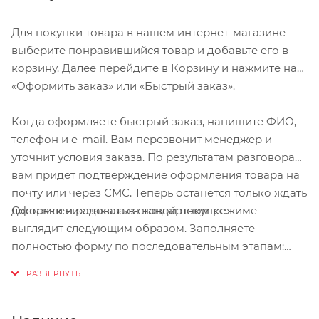
Для покупки товара в нашем интернет-магазине
выберите понравившийся товар и добавьте его в
корзину. Далее перейдите в Корзину и нажмите на
«Оформить заказ» или «Быстрый заказ».
Когда оформляете быстрый заказ, напишите ФИО,
телефон и e-mail. Вам перезвонит менеджер и
уточнит условия заказа. По результатам разговора
вам придет подтверждение оформления товара на
почту или через СМС. Теперь останется только ждать
Оформление заказа в стандартном режиме
доставки и радоваться новой покупке.
выглядит следующим образом. Заполняете
полностью форму по последовательным этапам:
адрес, способ доставки, оплаты, данные о себе.
Советуем в комментарии к заказу написать
информацию, которая поможет курьеру вас найти.
Нажмите кнопку «Оформить заказ».