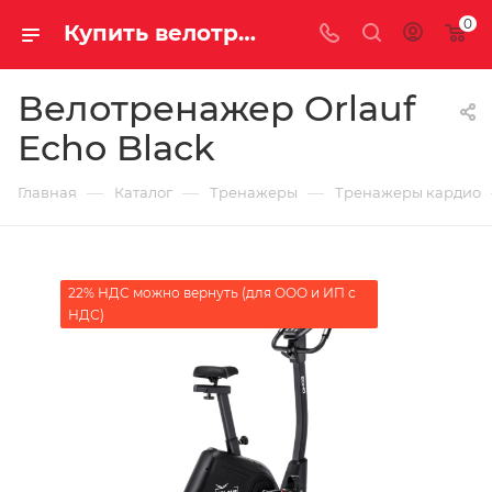
0
Купить велотренажер Orlauf Echo Black за 43900.00000000 рублей
Велотренажер Orlauf
Echo Black
—
—
—
Главная
Каталог
Тренажеры
Тренажеры кардио
22% НДС можно вернуть (для ООО и ИП с
НДС)