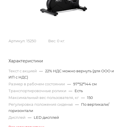
Артикул:
15250
Вес:
0 кг.
Характеристики
Текст с акцией
—
22% НДС можно вернуть (для ООО и
ИП с НДС)
Размер в рабочем состоянии
—
97*52*144 см
Транспортировочные ролики
—
Есть
Максимальный вес пользователя, кг
—
150
Регулировка положения сиденья
—
По вертикали/
горизонтали
Дисплей
—
LED дисплей