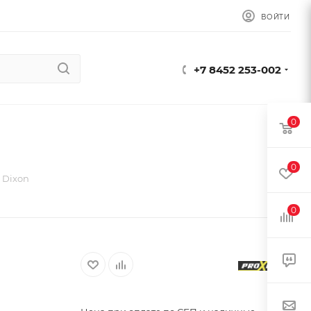
ВОЙТИ
+7 8452 253-002
0
0
 Dixon
0