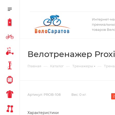
Интернет-ма
премиальных
товаров Вел
Велотренажер Prox
—
—
—
Главная
Каталог
Тренажеры
Трена
Артикул:
PROB-108
Вес:
0 кг.
2
Характеристики