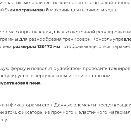
й пластик, металлические компоненты с высокой точнос
й 9
-килограммовый
маховик для плавности хода.
истема сопротивления для высокоточной регулировки на
ограммы для разнообразия тренировок. Консоль управл
плеем
размером 136*72 мм
, отображающего все парамет
кую форму и позволит с удобством проводить трениров
регулируется в вертикальном и горизонтальном
уретановая пена
.
и и фиксаторами стоп. Данные элементы предотвраща
и этом, фиксаторы из прочного и эластичного материал
пу.