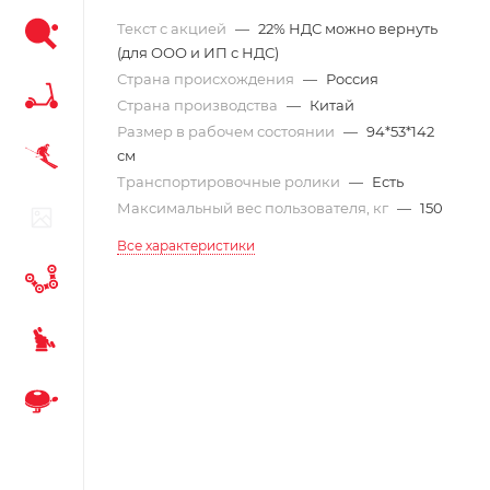
Текст с акцией
—
22% НДС можно вернуть
(для ООО и ИП с НДС)
Страна происхождения
—
Россия
Страна производства
—
Китай
Размер в рабочем состоянии
—
94*53*142
см
Транспортировочные ролики
—
Есть
Максимальный вес пользователя, кг
—
150
Все характеристики