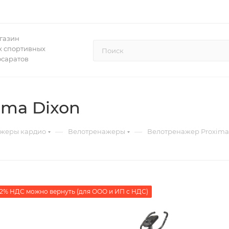
газин
 спортивных
осаратов
ima Dixon
—
—
жеры кардио
Велотренажеры
Велотренажер Proxima
2% НДС можно вернуть (для ООО и ИП с НДС)