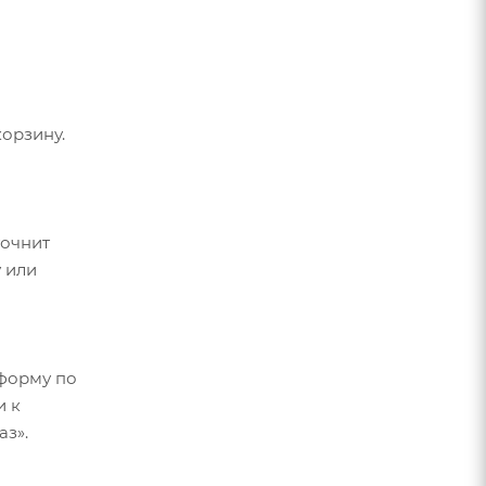
орзину.
точнит
 или
форму по
и к
аз».