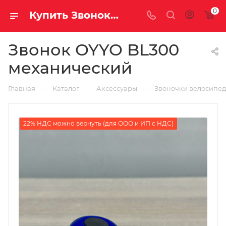
0
Купить Звонок OYYO BL300 механический за рублей, а со скидкой
Звонок OYYO BL300
механический
—
—
—
Главная
Каталог
Аксессуары
Звоночки велосипе
22% НДС можно вернуть (для ООО и ИП с НДС)