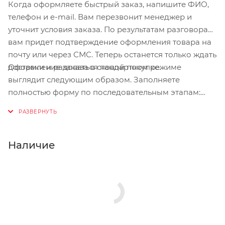
Когда оформляете быстрый заказ, напишите ФИО,
телефон и e-mail. Вам перезвонит менеджер и
уточнит условия заказа. По результатам разговора
вам придет подтверждение оформления товара на
почту или через СМС. Теперь останется только ждать
Оформление заказа в стандартном режиме
доставки и радоваться новой покупке.
выглядит следующим образом. Заполняете
полностью форму по последовательным этапам:
адрес, способ доставки, оплаты, данные о себе.
Советуем в комментарии к заказу написать
информацию, которая поможет курьеру вас найти.
Нажмите кнопку «Оформить заказ».
Наличие