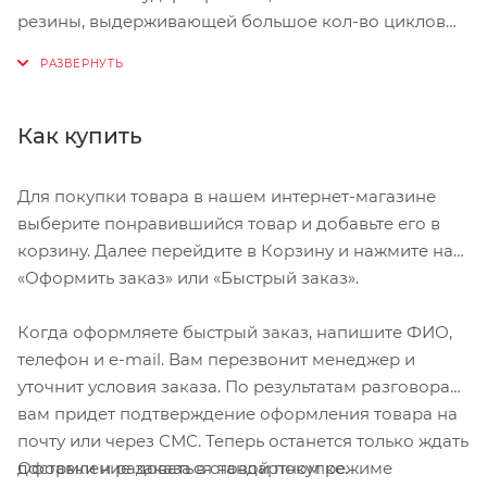
резины, выдерживающей большое кол-во циклов
падений и отскоков от поверхностей с различным
типом покрытия. Благодаря водостойкой
полиуретановой связующей основе, BRONZE GYM
BG-BMP-10 возможно использовать как в закрытых
Как купить
помещениях, так и на открытых уличных площадках,
не теряя при этом технических характеристик.
Для покупки товара в нашем интернет-магазине
Наличие металлической, завальцованной
выберите понравившийся товар и добавьте его в
внутренней втулки, обеспечивает дополнительную
корзину. Далее перейдите в Корзину и нажмите на
прочность всей конструкции и защищает
«Оформить заказ» или «Быстрый заказ».
посадочное отверстие диска от износа и
механических повреждений. Геометрическая
Когда оформляете быстрый заказ, напишите ФИО,
размерность диска соответствует олимпийскому
телефон и e-mail. Вам перезвонит менеджер и
стандарту , а весовая точность и предельное
уточнит условия заказа. По результатам разговора
отклонение к весу не более 1% , позволяет
вам придет подтверждение оформления товара на
выполнять все соревновательные движения,
почту или через СМС. Теперь останется только ждать
которые используют в силовых видах спорта.
Оформление заказа в стандартном режиме
доставки и радоваться новой покупке.