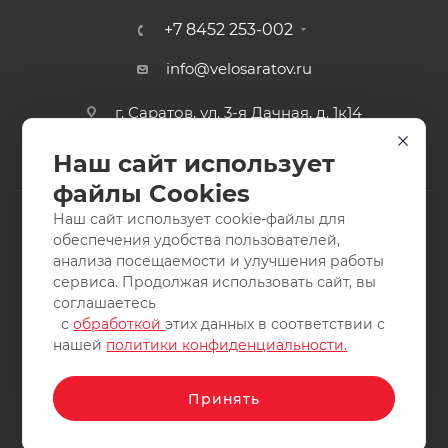
+7 8452 253-002
info@velosaratov.ru
г. Саратов, ул. 3-я Дачная, д. 1к14
Наш сайт использует
файлы Cookies
Наш сайт использует cookie-файлы для
обеспечения удобства пользователей,
анализа посещаемости и улучшения работы
2011-2026 © интернет-магазин спортивных товаров
сервиса. Продолжая использовать сайт, вы
ВелоСаратов. Не является публичной офертой. Все права
соглашаетесь
защищены. Заимствование материалов и фотографий
с
обработкой
этих данных в соответствии с
запрещено.
нашей
политики конфиденциальности.
Принять