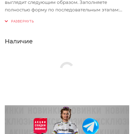
выглядит следующим образом. Заполняете
полностью форму по последовательным этапам:
адрес, способ доставки, оплаты, данные о себе.
Советуем в комментарии к заказу написать
информацию, которая поможет курьеру вас найти.
Нажмите кнопку «Оформить заказ».
Наличие