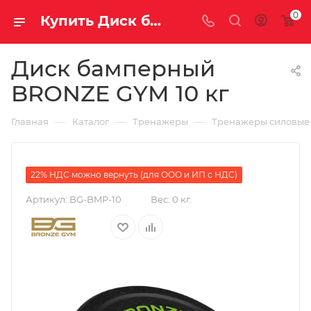
0
Купить Диск бамперный BRONZE GYM 10 кг за рублей, а со скидкой
Диск бамперный
BRONZE GYM 10 кг
—
—
—
Главная
Каталог
Тренажеры
Тренажеры силовые
22% НДС можно вернуть (для ООО и ИП с НДС)
Артикул:
BG-BMP-10
Вес:
0 кг.