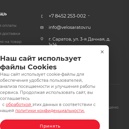
ЩЬ
+7 8452 253-002
я оплаты
info@velosaratov.ru
я доставки
г. Саратов, ул. 3-я Дачная, д.
ия на товар
1к14
-ответ
Наш сайт использует
файлы Cookies
Наш сайт использует cookie-файлы для
обеспечения удобства пользователей,
анализа посещаемости и улучшения работы
сервиса. Продолжая использовать сайт, вы
соглашаетесь
с
обработкой
этих данных в соответствии с
щищены. Заимствование материалов и фотографий запрещено.
нашей
политики конфиденциальности.
Принять