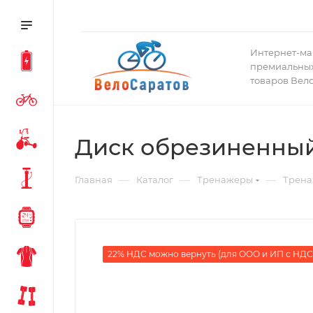
Интернет-ма
премиальных
товаров Вел
Диск обрезиненный, 
—
—
—
Главная
Каталог
Тренажеры
Трена
22% НДС можно вернуть (для ООО и ИП с НДС