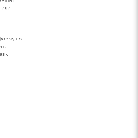
точнит
 или
форму по
и к
аз».