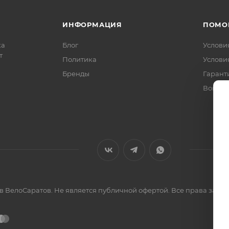
ИНФОРМАЦИЯ
ПОМО
ка
Блог
Услови
т
Политика
Услови
Бренды
Гарант
Вопрос
ов ВелоСаратов. Не является публичной офертой. Все права за