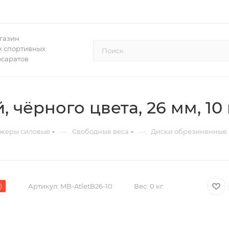
газин
 спортивных
осаратов
чёрного цвета, 26 мм, 10 к
—
—
жеры силовые
Свободные веса
Диски обрезиненные
)
Артикул:
MB-AtletB26-10
Вес:
0 кг.