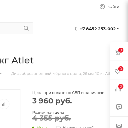
ВОЙТИ
+7 8452 253-002
0
г Atlet
0
—
Диск обрезиненный, чёрного цвета, 26 мм, 10 кг Atlet
0
Цена при оплате по СБП и наличные
3 960
руб.
Розничная цена
4 355
руб.
Много
Нашли дешевле?