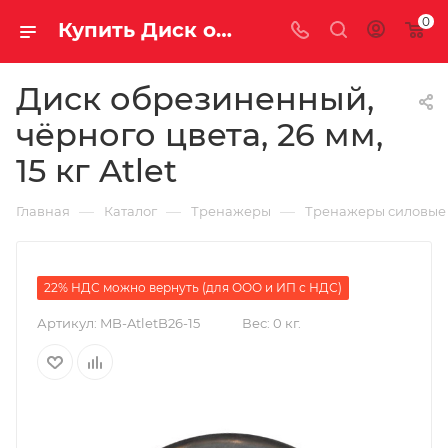
0
Купить Диск обрезиненный, чёрного цвета, 26 мм, 15 кг Atlet за рублей, а со скидкой
Диск обрезиненный,
чёрного цвета, 26 мм,
15 кг Atlet
—
—
—
Главная
Каталог
Тренажеры
Тренажеры силовые
22% НДС можно вернуть (для ООО и ИП с НДС)
Артикул:
MB-AtletB26-15
Вес:
0 кг.