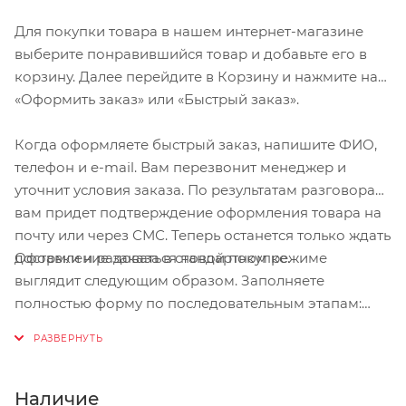
Для покупки товара в нашем интернет-магазине
выберите понравившийся товар и добавьте его в
корзину. Далее перейдите в Корзину и нажмите на
«Оформить заказ» или «Быстрый заказ».
Когда оформляете быстрый заказ, напишите ФИО,
телефон и e-mail. Вам перезвонит менеджер и
уточнит условия заказа. По результатам разговора
вам придет подтверждение оформления товара на
почту или через СМС. Теперь останется только ждать
Оформление заказа в стандартном режиме
доставки и радоваться новой покупке.
выглядит следующим образом. Заполняете
полностью форму по последовательным этапам:
адрес, способ доставки, оплаты, данные о себе.
Советуем в комментарии к заказу написать
информацию, которая поможет курьеру вас найти.
Нажмите кнопку «Оформить заказ».
Наличие