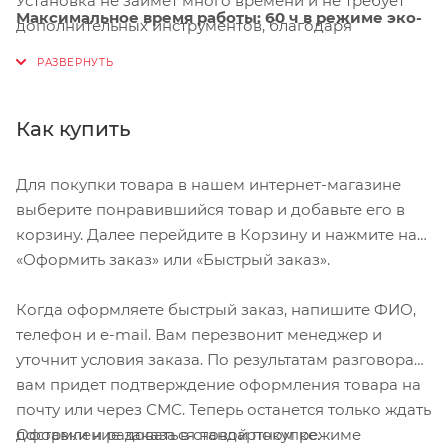
Установка не займет много времени и не требует
Максимальное время работы:
60 ч в режиме эко-
дополнительных инструментов, благодаря
вспышка
силиконовым креплениям диаметром 22-32 мм. В
комплект входит также длинное крепление для труб
Размер (высота х ширина х длина):
43 х 43 х 46 мм
диаметром до 200 мм.
В комплекте:
силиконовые крепления
Как купить
Для покупки товара в нашем интернет-магазине
выберите понравившийся товар и добавьте его в
корзину. Далее перейдите в Корзину и нажмите на
«Оформить заказ» или «Быстрый заказ».
Когда оформляете быстрый заказ, напишите ФИО,
телефон и e-mail. Вам перезвонит менеджер и
уточнит условия заказа. По результатам разговора
вам придет подтверждение оформления товара на
почту или через СМС. Теперь останется только ждать
Оформление заказа в стандартном режиме
доставки и радоваться новой покупке.