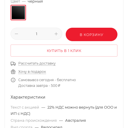
Цвет
—
черный
В КОРЗИНУ
КУПИТЬ В 1 КЛИК
Рассчитать доставку
Хочу в подарок
Самовывоз сегодня - бесплатно
Доставка завтра - 500 ₽
Характеристики
Текст с акцией
—
22% НДС можно вернуть (для ООО и
ИП с НДС)
Страна происхождения
—
Австралия
Вид спорта
—
Велосипед