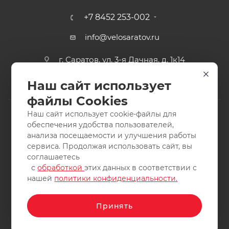
+7 8452 253-002
info@velosaratov.ru
г. Саратов, ул. 3-я Дачная, д. 1к14
Наш сайт использует
файлы Cookies
Наш сайт использует cookie-файлы для
обеспечения удобства пользователей,
анализа посещаемости и улучшения работы
2011-2026 © интернет-магазин спортивных товаров
сервиса. Продолжая использовать сайт, вы
ВелоСаратов. Не является публичной офертой. Все права
соглашаетесь
защищены. Заимствование материалов и фотографий
с
обработкой
этих данных в соответствии с
запрещено.
нашей
политики конфиденциальности.
Принять