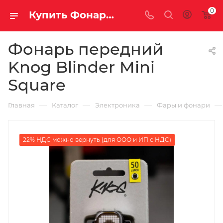
0
Купить Фонарь передний Knog Blinder Mini Square за рублей, а со скидкой
Фонарь передний
Knog Blinder Mini
Square
—
—
—
—
Главная
Каталог
Электроника
Фары и фонари
22% НДС можно вернуть (для ООО и ИП с НДС)