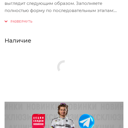
выглядит следующим образом. Заполняете
полностью форму по последовательным этапам:
адрес, способ доставки, оплаты, данные о себе.
Советуем в комментарии к заказу написать
информацию, которая поможет курьеру вас найти.
Нажмите кнопку «Оформить заказ».
Наличие