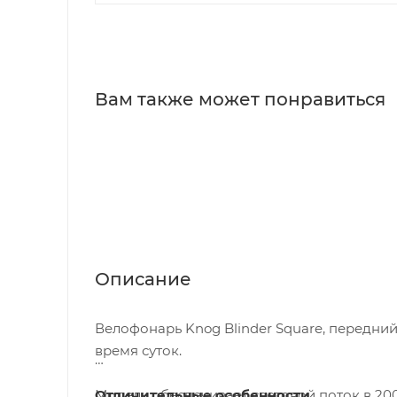
Вам также может понравиться
Описание
Велофонарь Knog Blinder Square, передни
время суток.
Модель обеспечивает световой поток в 20
Отличительные особенности