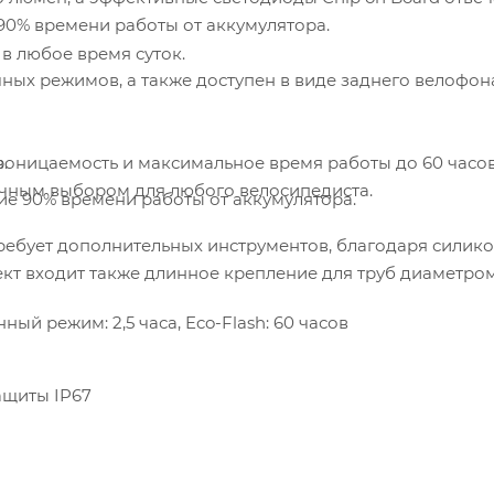
90% времени работы от аккумулятора.
в любое время суток.
чных режимов, а также доступен в виде заднего велофон
роницаемость и максимальное время работы до 60 часов
.
чным выбором для любого велосипедиста.
ие 90% времени работы от аккумулятора.
требует дополнительных инструментов, благодаря сили
кт входит также длинное крепление для труб диаметро
 режим: 2,5 часа, Eco-Flash: 60 часов
щиты IP67
м и более, а также для рулевых стаканов до 7,9 дюйм