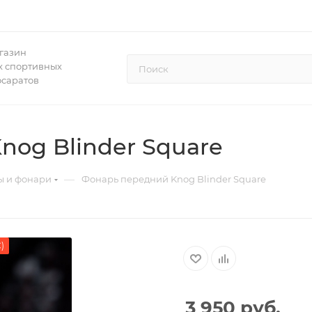
газин
 спортивных
осаратов
og Blinder Square
—
 и фонари
Фонарь передний Knog Blinder Square
)
3 950
руб.