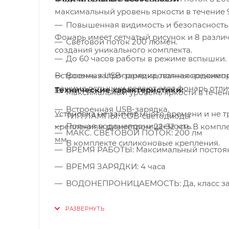
максимальный уровень яркости в течение 
Повышенная видимость и безопасность 
Фонарь имеет сетчатый рисунок и 8 разли
Световой поток 200 люмен.
создания уникального комплекта.
До 60 часов работы в режиме вспышки.
Встроенная USB-зарядка, полная водонеп
Восемь запрограммированных режимов
режиме вспышки делают этот фонарь отли
Технические характеристики:
Максимальный уровень яркости в течен
Встроенная USB-зарядка.
Установка не займет много времени и не 
ТИП ЛАМПЫ: COB-светодиоды
Полная водонепроницаемость.
креплениям диаметром 22-32 мм. В компле
МАКС. СВЕТОВОЙ ПОТОК: 200 лм
мм.
В комплекте силиконовые крепления.
ВРЕМЯ РАБОТЫ: Максимальный постоянный
ВРЕМЯ ЗАРЯДКИ: 4 часа
ВОДОНЕПРОНИЦАЕМОСТЬ: Да, класс за
РЕЖИМЫ СВЕТА: 8
ПОДХОДИТ ДЛЯ РУЛЕЙ диаметром 22–32 м