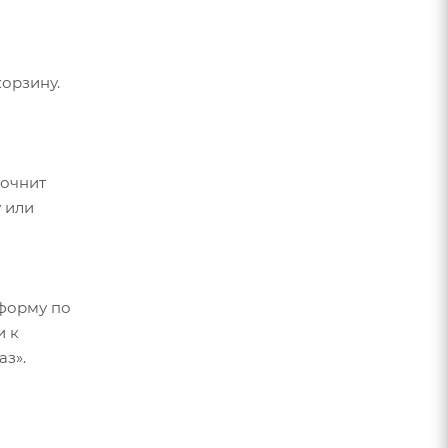
орзину.
точнит
 или
форму по
и к
аз».