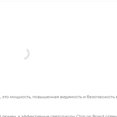
й, это мощность, повышенная видимость и безопасность 
0 люмен, а эффективные светодиоды Chip on Board отвеч