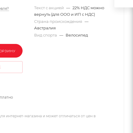
Текст с акцией
—
22% НДС можно
вле?
вернуть (для ООО и ИП с НДС)
Страна происхождения
—
Австралия
Вид спорта
—
Велосипед
КОРЗИНУ
К
сплатно
ля интернет-магазина и может отличаться от цен в