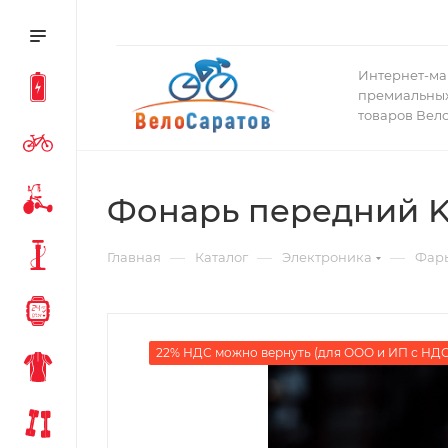
Интернет-ма
премиальных
товаров Вел
Фонарь передний Kn
—
—
—
Главная
Каталог
Электроника
Фары
22% НДС можно вернуть (для ООО и ИП с НДС