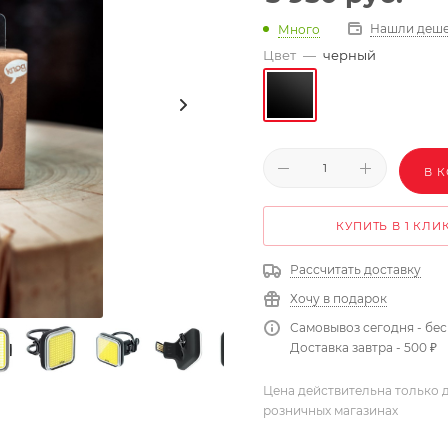
Нашли деше
Много
Цвет
—
черный
В 
КУПИТЬ В 1 КЛИ
Рассчитать доставку
Хочу в подарок
Самовывоз сегодня - бе
Доставка завтра - 500 ₽
Цена действительна только д
розничных магазинах