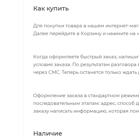
ВОЗМОЖНОСТЬ ПЕРЕЗАРЯДКИ: Да (встр
Как купить
РАЗМЕРЫ: В: 43 мм x Ш: 43 мм x Д: 46 мм
ВЕС: 34 г / 1,2 унции
Для покупки товара в нашем интернет-маг
Далее перейдите в Корзину и нажмите на 
ИНДИКАЦИЯ НИЗКОГО ЗАРЯДА БАТАРЕ
МАТЕРИАЛ РЕМЕШКА: Медицинский си
РАБОЧАЯ ТЕМПЕРАТУРА: От -20 до 50 °C /
Когда оформляете быстрый заказ, напишит
условия заказа. По результатам разговор
ОПТИМАЛЬНАЯ ЗАРЯДКА ТЕМПЕРАТУРА: 20
через СМС. Теперь останется только ждать
Оформление заказа в стандартном режиме
последовательным этапам: адрес, способ д
заказу написать информацию, которая пом
Наличие