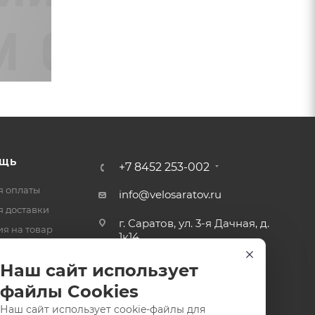
ЩЬ
+7 8452 253-002
я оплаты
info@velosaratov.ru
я доставки
г. Саратов, ул. 3-я Дачная, д.
ия на товар
1к14
-ответ
Наш сайт использует
файлы Cookies
Наш сайт использует cookie-файлы для