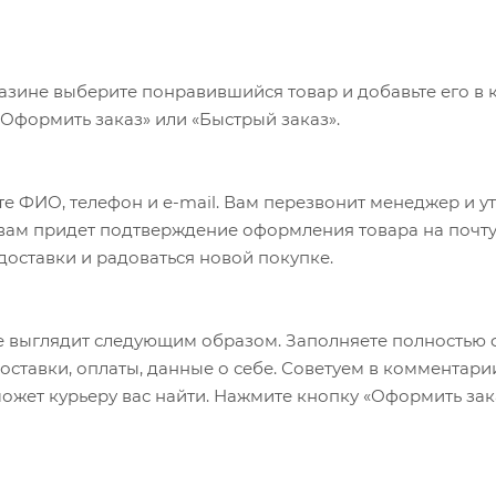
оенный разъем USB-A)
азине выберите понравившийся товар и добавьте его в к
«Оформить заказ» или «Быстрый заказ».
И: Да
ликон
 От -4 до 122 °F
е ФИО, телефон и e-mail. Вам перезвонит менеджер и у
а вам придет подтверждение оформления товара на почту
–22 °C / 68–72 °F (комнатная температура)
 доставки и радоваться новой покупке.
 выглядит следующим образом. Заполняете полностью 
оставки, оплаты, данные о себе. Советуем в комментари
ожет курьеру вас найти. Нажмите кнопку «Оформить зак