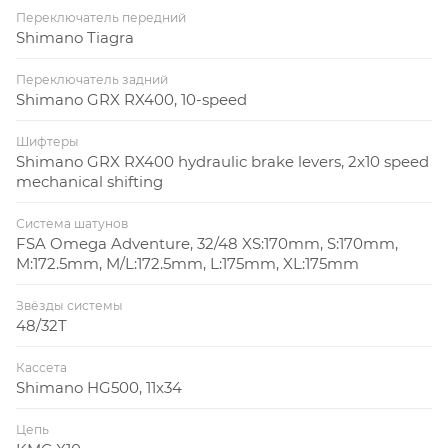
Переключатель передний
Shimano Tiagra
Переключатель задний
Shimano GRX RX400, 10-speed
Шифтеры
Shimano GRX RX400 hydraulic brake levers, 2x10 speed
mechanical shifting
Система шатунов
FSA Omega Adventure, 32/48 XS:170mm, S:170mm,
M:172.5mm, M/L:172.5mm, L:175mm, XL:175mm
Звёзды системы
48/32T
Кассета
Shimano HG500, 11x34
Цепь