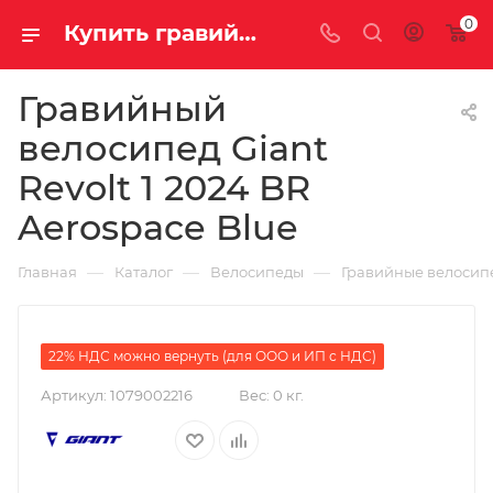
0
Купить гравийный велосипед Giant Revolt 1 2024 BR Aerospace Blue на за 198135.00000000 руб. в Саратове и Энгельсе в рассрочку или кредит выгодно
Гравийный
велосипед Giant
Revolt 1 2024 BR
Aerospace Blue
—
—
—
Главная
Каталог
Велосипеды
Гравийные велосип
22% НДС можно вернуть (для ООО и ИП с НДС)
Артикул:
1079002216
Вес:
0 кг.