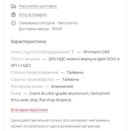
Рассчитать доставку
Хочу в подарок
Самовывоз сегодня - бесплатно
Доставка завтра - 500 ₽
Характеристики
Класс (группа) оборудования
—
Shimano GRX
?
Текст с акцией
—
22% НДС можно вернуть (для ООО и
ИП с НДС)
Страна происхождения
—
Тайвань
Страна производства
—
Тайвань
Материал рамы
—
Алюминий
Рама
—
Giant ALUXX-grade aluminum, 12x142mm
thru-axle, disc, flip chip dropout
Все характеристики
Цена действительна только для интернет-магазина и
может отличаться от цен в розничных магазинах