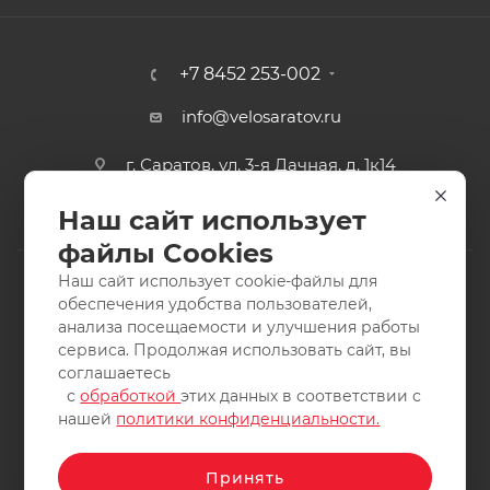
+7 8452 253-002
info@velosaratov.ru
г. Саратов, ул. 3-я Дачная, д. 1к14
Наш сайт использует
файлы Cookies
Наш сайт использует cookie-файлы для
обеспечения удобства пользователей,
анализа посещаемости и улучшения работы
2011-2026 © интернет-магазин спортивных товаров
сервиса. Продолжая использовать сайт, вы
ВелоСаратов. Не является публичной офертой. Все права
соглашаетесь
защищены. Заимствование материалов и фотографий
с
обработкой
этих данных в соответствии с
запрещено.
нашей
политики конфиденциальности.
Принять