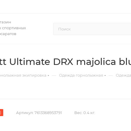
газин
 спортивных
осаратов
 Ultimate DRX majolica bl
—
—
рнолыжная экипировка
Одежда горнолыжная
Одежда
)
Артикул:
7613368953791
Вес:
0.4 кг.