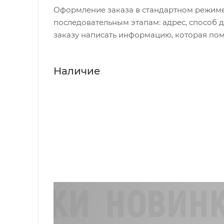
когда вы сидите или двигаетесь;
Оформление заказа в стандартном режиме
• снегозащитные гетры;
последовательным этапам: адрес, способ д
• низ штанин и голени усилены материалом
заказу написать информацию, которая пом
камней кантами лыж/сноуборда;
• влагозащитные молнии YKK AquaGuard®.
Наличие