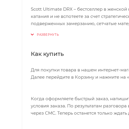
Scott Ultimate DRX – бестселлер в женской
катания и не вспотеете за счет стратегиче
подверженных замерзанию, сетчатые мате
Защиту от снегопада, дождя и ветра обесп
• материал/мембрана: 100% полиэстер/Toray
• водонепроницаемость: 20000 мм;
Как купить
• паропроницаемость: 10000 г/м2/24 часа;
• утеплитель: Primaloft® Eco Silver/STR insu
Для покупки товара в нашем интернет-маг
расположение утепляющих и влагоотводящих
Далее перейдите в Корзину и нажмите на 
замерзанию/переохлаждению. Вставки из с
эффективного влагоотведения;
• на поясе предусмотрены шлевки для рем
Когда оформляете быстрый заказ, напишит
• пояс регулируется по объему с помощью л
условия заказа. По результатам разговор
• два кармана по бокам;
через СМС. Теперь останется только ждать
• вентиляционные молнии;
• область коленей и задняя часть брюк ар