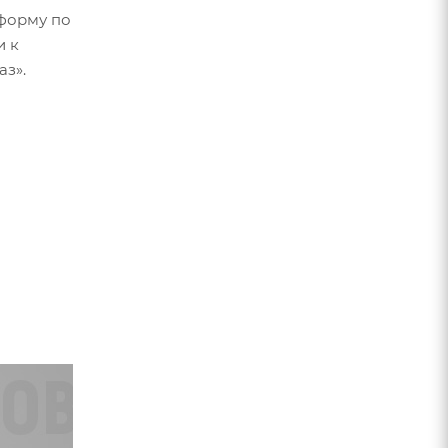
форму по
и к
орезам от
аз».