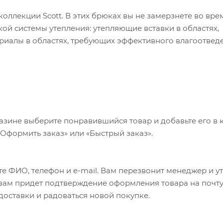
 коллекции Scott. В этих брюках вы не замерзнете во вре
ской системы утепления: утепляющие вставки в областях,
риалы в областях, требующих эффективного влагоотведе
ечивает мембранная ткань Dermizax 2L.
 Dermizax® 2L;
lation (Strategic Thermal Regulation) – стратегически прав
азине выберите понравившийся товар и добавьте его в к
 материалов. Thinsulate (80 г) в областях, подвержен
«Оформить заказ» или «Быстрый заказ».
етчатого материала (performance mesh) в областях, тре
ня;
е ФИО, телефон и e-mail. Вам перезвонит менеджер и у
ипучек с двух сторон;
а вам придет подтверждение оформления товара на почту
 доставки и радоваться новой покупке.
тикулированная - это обеспечивает дополнительное удобс