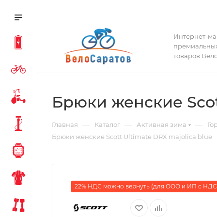
Интернет-ма
премиальных
товаров Вел
Брюки женские Scott
—
—
—
Главная
Каталог
Активная зима
Го
Брюки женские Scott Ultimate DRX majolica blue
22% НДС можно вернуть (для ООО и ИП с НДС