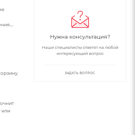
мя
ния.
Нужна консультация?
Наши специалисты ответят на любой
интересующий вопрос
ильное
орзину.
ЗАДАТЬ ВОПРОС
ных
бующих
точнит
 или
тво,