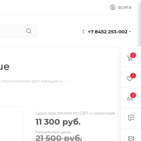
ВОЙТИ
+7 8452 253-002
0
ue
0
—
 горнолыжная для женщин
0
Цена при оплате по СБП и наличные
11 300
руб.
Розничная цена
21 500
руб.