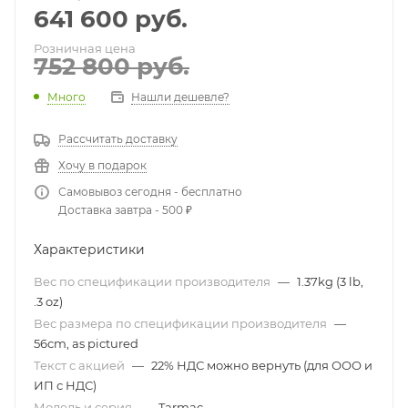
641 600
руб.
Розничная цена
752 800
руб.
Много
Нашли дешевле?
Рассчитать доставку
Хочу в подарок
Самовывоз сегодня - бесплатно
Доставка завтра - 500 ₽
Характеристики
Вес по спецификации производителя
—
1.37kg (3 lb,
.3 oz)
Вес размера по спецификации производителя
—
56cm, as pictured
Текст с акцией
—
22% НДС можно вернуть (для ООО и
ИП с НДС)
Модель и серия
—
Tarmac