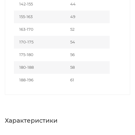
142-155
44
155-163
49
163-170
52
170-175
54
175-180
56
180-188
58
188-196
61
Характеристики