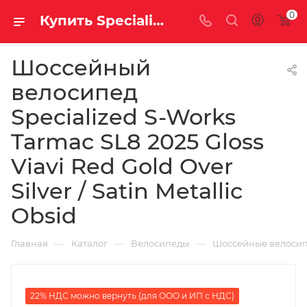
0
Купить Specialized S-Works Tarmac SL8 2025 Gloss Viavi Red Gold Over Silver / Satin Metallic Obsid на за 641600.00000000 руб. в Саратове и Энгельсе в рассрочку или кредит выгодно
Шоссейный
велосипед
Specialized S-Works
Tarmac SL8 2025 Gloss
Viavi Red Gold Over
Silver / Satin Metallic
Obsid
—
—
—
Главная
Каталог
Велосипеды
Шоссейные велоси
22% НДС можно вернуть (для ООО и ИП с НДС)