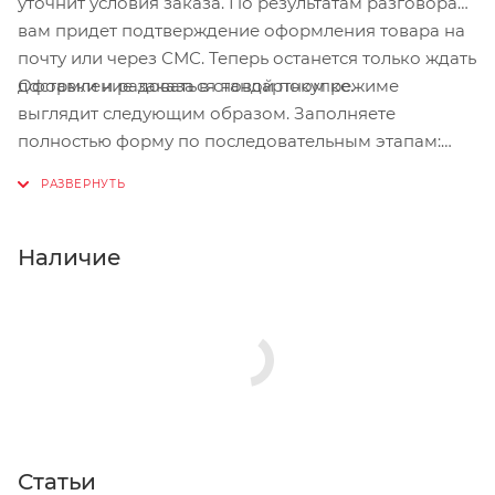
уточнит условия заказа. По результатам разговора
вам придет подтверждение оформления товара на
почту или через СМС. Теперь останется только ждать
Оформление заказа в стандартном режиме
доставки и радоваться новой покупке.
выглядит следующим образом. Заполняете
полностью форму по последовательным этапам:
адрес, способ доставки, оплаты, данные о себе.
Советуем в комментарии к заказу написать
информацию, которая поможет курьеру вас найти.
Нажмите кнопку «Оформить заказ».
Наличие
Статьи