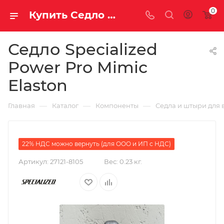
0
Купить Седло Specialized Power Pro Mimic Elaston за рублей, а со скидкой
Седло Specialized
Power Pro Mimic
Elaston
—
—
—
Главная
Каталог
Компоненты
Седла и штыри для 
22% НДС можно вернуть (для ООО и ИП с НДС)
Артикул:
27121-8105
Вес:
0.23 кг.