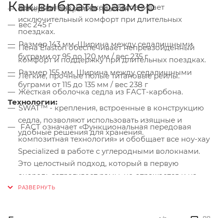
Как выбрать размер
расширенных шариков, обеспечивает
Материал покрытия: пластик
исключительный комфорт при длительных
вес 245 г
поездках.
Размер 143 мм. Ширина между седалищными
Пена Elaston обеспечивает непревзойденный
буграми от 95 до 120 мм / вес 235 г
комфорт и поддержку при длительных поездках.
Размер 155 мм. Ширина между седалищными
Лёгкие, прочные полые титановые рейлы.
буграми от 115 до 135 мм / вес 238 г
Жёсткая оболочка седла из FACT-карбона.
Технологии:
SWAT™ - крепления, встроенные в конструкцию
седла, позволяют использовать изящные и
FACT означает «Функциональная передовая
удобные решения для хранения.
композитная технология» и обобщает все ноу-хау
Specialized в работе с углеродными волокнами.
Это целостный подход, который в первую
очередь затрагивает рамы, но отражается и на
многих компонентах, таких как руль, выносы,
седла и т. д. Все всегда начинается с понимания
потребностей водителей и способов их