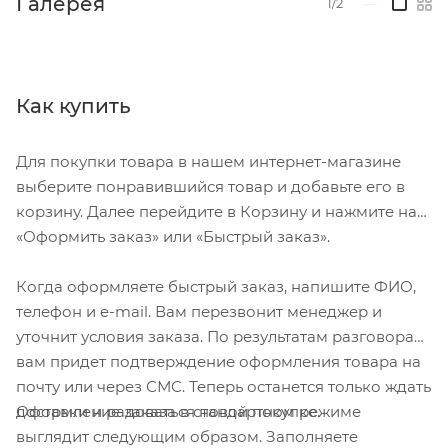
Галерея
1/2
—
удовлетворения. Затем пришло время выбрать
волокна, смолы и слои ткани, при этом качество
углерода и расположение слоев волокна играют
важную роль. Важно найти правильную
Как купить
настройку для конкретного проекта и
предполагаемого местоположения или области
Для покупки товара в нашем интернет-магазине
применения. Часто приходится проводить
выберите понравившийся товар и добавьте его в
различия в нескольких местах от модели к
корзину. Далее перейдите в Корзину и нажмите на
модели. На последнем этапе внимание уделяется
«Оформить заказ» или «Быстрый заказ».
обработке, соответствующей материалу, которая
позволяет достичь желаемых преимуществ с
Когда оформляете быстрый заказ, напишите ФИО,
точки зрения легкости, жесткости и стабильности.
телефон и e-mail. Вам перезвонит менеджер и
Геометрия тела: Продукты Specialized Body
уточнит условия заказа. По результатам разговора
Geometry влияют на точки контакта между
вам придет подтверждение оформления товара на
гонщиком и велосипедом. Они разработаны в
почту или через СМС. Теперь останется только ждать
сотрудничестве с врачами, учеными и
Оформление заказа в стандартном режиме
доставки и радоваться новой покупке.
спортсменами для повышения
выглядит следующим образом. Заполняете
производительности, улучшения комфорта при