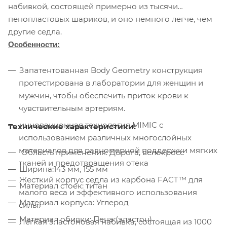
набивкой, состоящей примерно из тысячи
пенопластовых шариков, и оно немного легче, чем
другие седла.
Особенности:
Запатентованная Body Geometry конструкция
протестирована в лаборатории для женщин и
мужчин, чтобы обеспечить приток крови к
чувствительным артериям.
инновационная технология MIMIC с
Технические характеристики:
использованием различных многослойных
материалов для равномерной поддержки мягких
Область применения: Дорога, велокросс
тканей и предотвращения отека
Ширина:143 мм, 155 мм
Жесткий корпус седла из карбона FACT™ для
Материал стоек: титан
малого веса и эффективного использования
Материал корпуса: Углерод
силы.
Материал обивки: Пена (эластон)
Легкая эластоновая набивка, состоящая из 1000