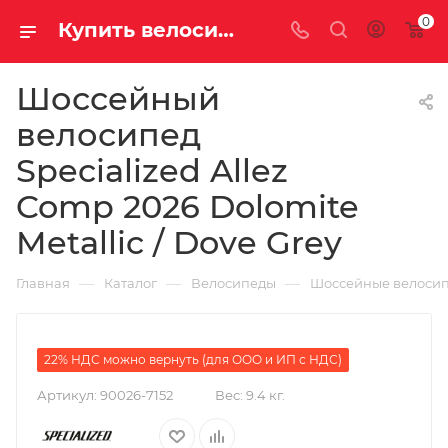
0
Купить велосипед для шоссе Specialized Allez Comp 2026 Dolomite Metallic / Dove Grey на за 220000.00000000 рублей в Саратове и Энгельсе
Шоссейный
велосипед
Specialized Allez
Comp 2026 Dolomite
Metallic / Dove Grey
—
—
—
Главная
Каталог
Велосипеды
Шоссейные велоси
22% НДС можно вернуть (для ООО и ИП с НДС)
Артикул:
90026-7152
Вес:
9.4 кг.