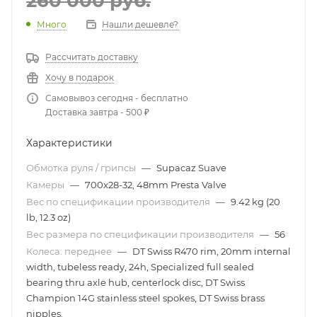
260 000
руб.
Много
Нашли дешевле?
Рассчитать доставку
Хочу в подарок
Самовывоз сегодня - бесплатно
Доставка завтра - 500 ₽
Характеристики
Обмотка руля / грипсы
—
Supacaz Suave
Камеры
—
700x28-32, 48mm Presta Valve
Вес по спецификации производителя
—
9.42 kg (20
lb, 12.3 oz)
Вес размера по спецификации производителя
—
56
Колеса: переднее
—
DT Swiss R470 rim, 20mm internal
width, tubeless ready, 24h, Specialized full sealed
bearing thru axle hub, centerlock disc, DT Swiss
Champion 14G stainless steel spokes, DT Swiss brass
nipples.