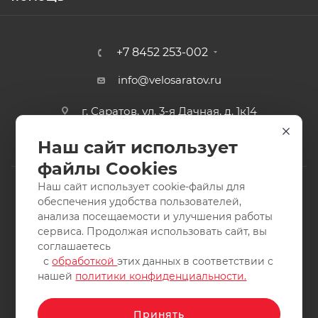
+7 8452 253-002
info@velosaratov.ru
г. Саратов, ул. 3-я Дачная, д. 1к14
Наш сайт использует
файлы Cookies
Наш сайт использует cookie-файлы для
обеспечения удобства пользователей,
анализа посещаемости и улучшения работы
2011-2026 © интернет-магазин спортивных товаров
сервиса. Продолжая использовать сайт, вы
ВелоСаратов. Не является публичной офертой. Все права
соглашаетесь
защищены. Заимствование материалов и фотографий
с
обработкой
этих данных в соответствии с
запрещено.
нашей
политики конфиденциальности.
Принять