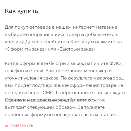
Как купить
Для покупки товара в нашем интернет-магазине
выберите понравившийся товар и добавьте его в
корзину. Далее перейдите в Корзину и нажмите на
«Оформить заказ» или «Быстрый заказ».
Когда оформляете быстрый заказ, напишите ФИО,
телефон и e-mail. Вам перезвонит менеджер и
уточнит условия заказа. По результатам разговора
вам придет подтверждение оформления товара на
почту или через СМС. Теперь останется только ждать
Оформление заказа в стандартном режиме
доставки и радоваться новой покупке.
выглядит следующим образом. Заполняете
полностью форму по последовательным этапам:
адрес, способ доставки, оплаты, данные о себе.
Советуем в комментарии к заказу написать