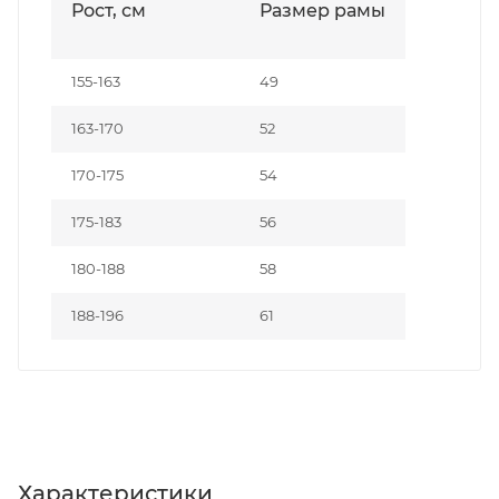
Рост, см
Размер рамы
155-163
49
163-170
52
170-175
54
175-183
56
180-188
58
188-196
61
Характеристики