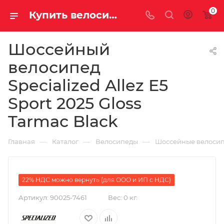
0
Купить велосипед для шоссе Specialized Allez E5 Sport 2025 Gloss Tarmac Black на за 194700.00000000 рублей в Саратове и Энгельсе
Шоссейный
велосипед
Specialized Allez E5
Sport 2025 Gloss
Tarmac Black
—
—
—
Главная
Каталог
Велосипеды
Шоссейные велоси
22% НДС можно вернуть (для ООО и ИП с НДС)
Артикул:
90025-7461
Вес:
0 кг.