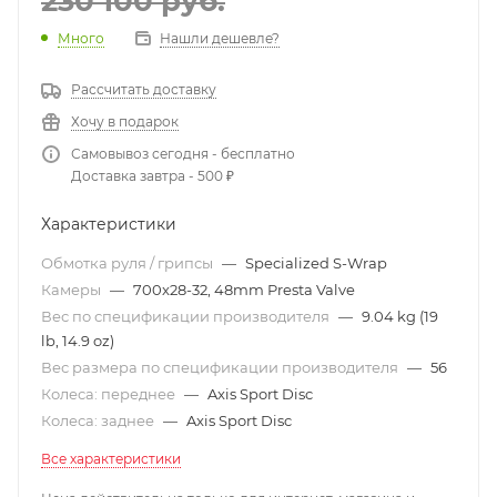
230 100
руб.
Много
Нашли дешевле?
Рассчитать доставку
Хочу в подарок
Самовывоз сегодня - бесплатно
Доставка завтра - 500 ₽
Характеристики
Обмотка руля / грипсы
—
Specialized S-Wrap
Камеры
—
700x28-32, 48mm Presta Valve
Вес по спецификации производителя
—
9.04 kg (19
lb, 14.9 oz)
Вес размера по спецификации производителя
—
56
Колеса: переднее
—
Axis Sport Disc
Колеса: заднее
—
Axis Sport Disc
Все характеристики