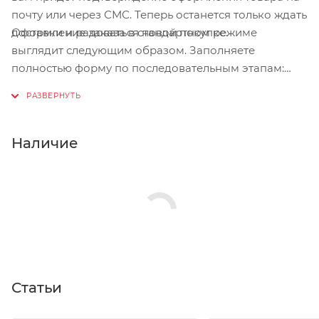
почту или через СМС. Теперь останется только ждать
Оформление заказа в стандартном режиме
доставки и радоваться новой покупке.
выглядит следующим образом. Заполняете
полностью форму по последовательным этапам:
адрес, способ доставки, оплаты, данные о себе.
Советуем в комментарии к заказу написать
информацию, которая поможет курьеру вас найти.
Нажмите кнопку «Оформить заказ».
Наличие
Статьи