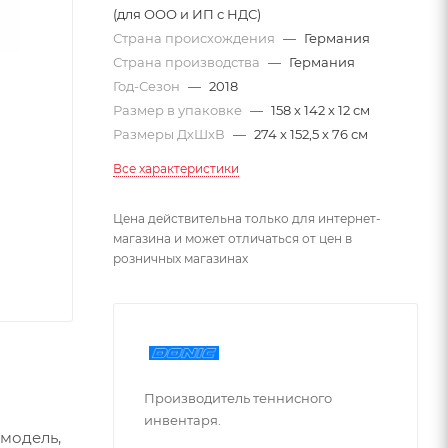
(для ООО и ИП с НДС)
Страна происхождения
—
Германия
Страна производства
—
Германия
Год-Сезон
—
2018
Размер в упаковке
—
158 х 142 х 12 см
Размеры ДхШхВ
—
274 х 152,5 х 76 см
Все характеристики
Цена действительна только для интернет-
магазина и может отличаться от цен в
розничных магазинах
Производитель теннисного
инвентаря.
модель,