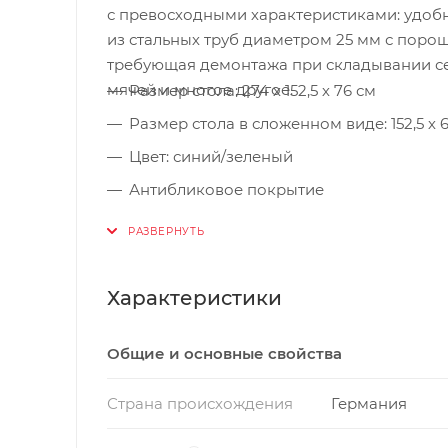
с превосходными характеристиками: удобн
из стальных труб диаметром 25 мм с поро
требующая демонтажа при складывании сет
мячей и многое другое.
Размер стола: 274 х 152,5 х 76 см
Размер стола в сложенном виде: 152,5 х 6
Цвет: синий/зеленый
Антибликовое покрытие
Игровое поле: 19-мм ламинированная 
Вес стола: 67 кг
Вес стола в упаковке: 71 кг
Характеристики
Размер стола в упаковке: 158 х 142 х 12 с
Общие и основные свойства
Сетка в комплекте
Страна происхождения
Германия