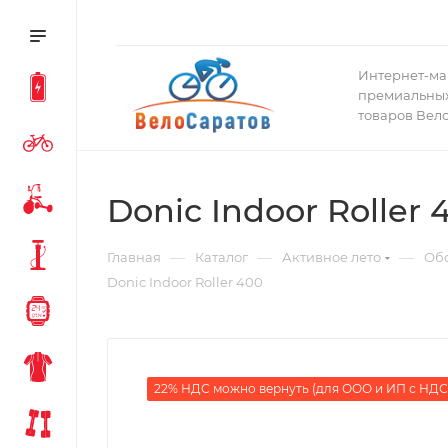
Интернет-ма
премиальных
товаров Вел
Donic Indoor Roller 
—
—
—
Главная
Каталог
Активное лето
Обо
Donic Indoor Roller 400
22% НДС можно вернуть (для ООО и ИП с НДС