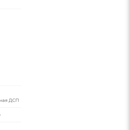
ная ДСП
е