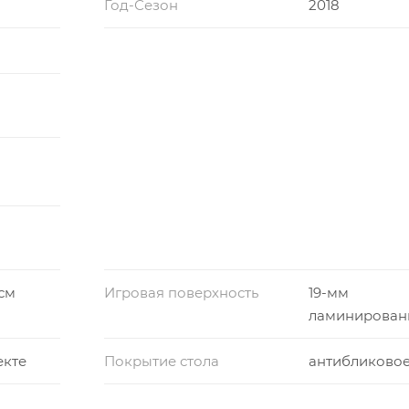
Год-Сезон
2018
 см
Игровая поверхность
19-мм
ламинирован
екте
Покрытие стола
антибликово