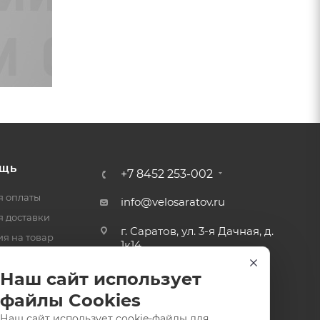
ЩЬ
+7 8452 253-002
я оплаты
info@velosaratov.ru
я доставки
г. Саратов, ул. 3-я Дачная, д.
ия на товар
1к14
-ответ
Наш сайт использует
файлы Cookies
Наш сайт использует cookie-файлы для