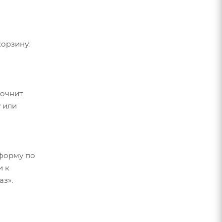
орзину.
точнит
 или
форму по
и к
аз».