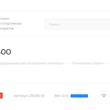
газин
 спортивных
осаратов
400
—
—
рудование для настольного тенниса
Теннисные столы
)
Артикул:
230284-B
Вес:
0 кг.