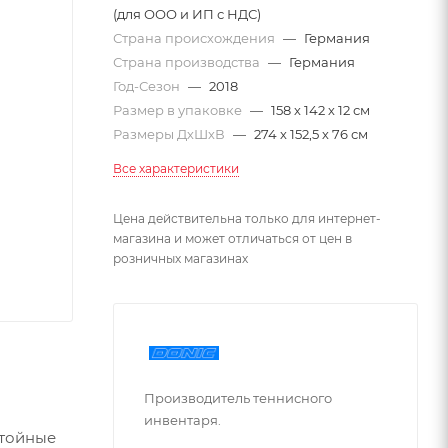
(для ООО и ИП с НДС)
Страна происхождения
—
Германия
Страна производства
—
Германия
Год-Сезон
—
2018
Размер в упаковке
—
158 х 142 х 12 см
Размеры ДхШхВ
—
274 х 152,5 х 76 см
Все характеристики
Цена действительна только для интернет-
магазина и может отличаться от цен в
розничных магазинах
Производитель теннисного
инвентаря.
стойные