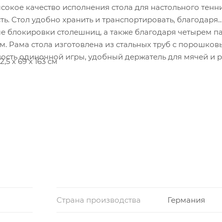
сокое качество исполнения стола для настольного тенн
ть. Стол удобно хранить и транспортировать, благодаря
ме блокировки столешниц, а также благодаря четырем п
. Рама стола изготовлена из стальных труб с порошко
ность одиночной игры, удобный держатель для мячей и р
5 х 69 х 163 см
ДСП
Страна производства
Германия