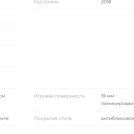
Год-Сезон
2018
 см
Игровая поверхность
19-мм
ламинирован
екте
Покрытие стола
антибликово