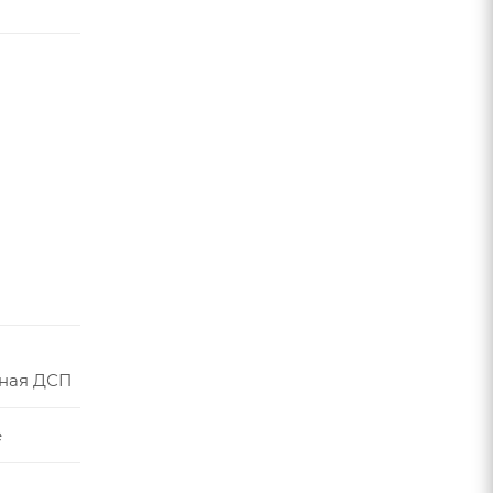
ная ДСП
е