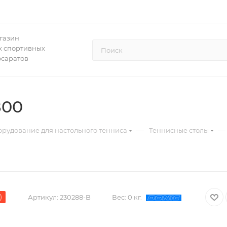
газин
 спортивных
осаратов
800
—
—
рудование для настольного тенниса
Теннисные столы
)
Артикул:
230288-B
Вес:
0 кг.