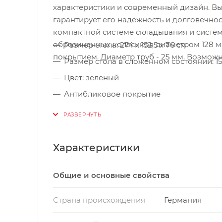
характеристики и современный дизайн. Вы
гарантирует его надежность и долговечнос
компактной системе складывания и систе
обрезиненных колесиков диаметром 128 мм
Размер стола: 274 х 152,5 х 76 см
покрытием. Диаметр труб - 25 мм. Возмож
Размер стола в сложенном состоянии: 152,
Цвет: зеленый
Антибликовое покрытие
Игровое поле: 19-мм ламинированная 
Металлический кант: 36 мм
Вес стола: 76 кг
Характеристики
Вес стола в упаковке: 80 кг
Общие и основные свойства
Сетка в комплекте
Страна происхождения
Германия