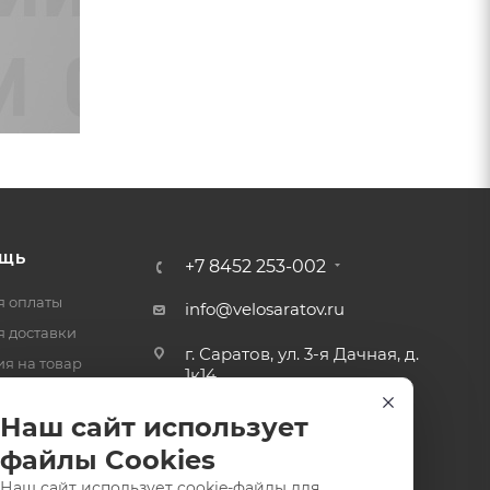
ЩЬ
+7 8452 253-002
я оплаты
info@velosaratov.ru
я доставки
г. Саратов, ул. 3-я Дачная, д.
ия на товар
1к14
-ответ
Наш сайт использует
файлы Cookies
Наш сайт использует cookie-файлы для