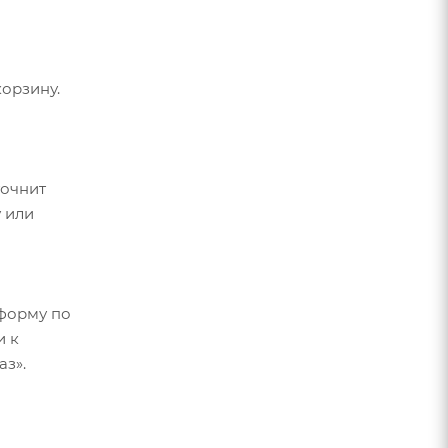
орзину.
точнит
 или
форму по
и к
аз».