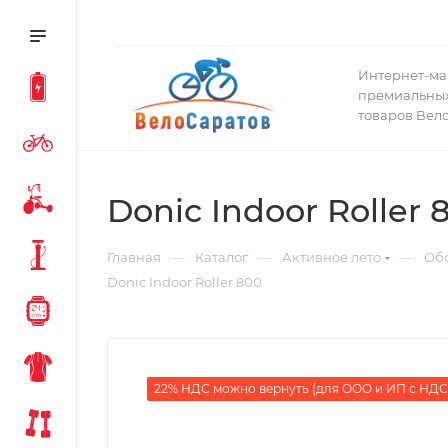
Интернет-ма
премиальных
товаров Вел
Donic Indoor Roller 
—
—
—
Главная
Каталог
Активное лето
Обо
Donic Indoor Roller 800
22% НДС можно вернуть (для ООО и ИП с НДС