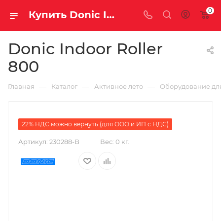
0
Купить Donic Indoor Roller 800 за рублей, а со скидкой 89 990 руб.
Donic Indoor Roller
800
—
—
—
Главная
Каталог
Активное лето
Оборудование для
22% НДС можно вернуть (для ООО и ИП с НДС)
Артикул:
230288-B
Вес:
0 кг.