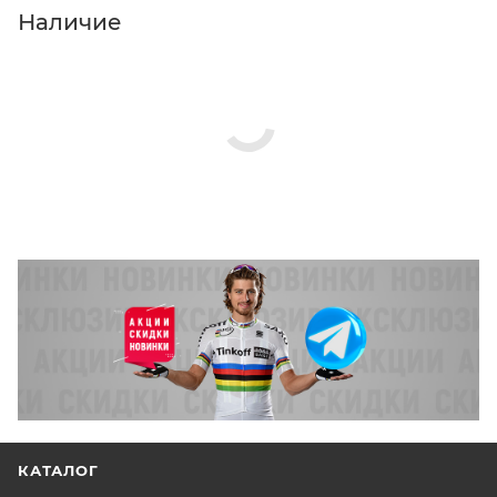
Нажмите кнопку «Оформить заказ».
Наличие
КАТАЛОГ