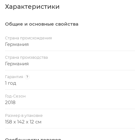
Металлический кант: 36 мм
Характеристики
одиночной игры, удобный держатель для мячей и
Вес стола: 76 кг
ракеток.
Общие и основные свойства
Вес стола в упаковке: 80 кг
Сетка в комплекте
Страна происхождения
Германия
Страна производства
Германия
Гарантия
?
1 год
Год-Сезон
2018
Размер в упаковке
158 х 142 х 12 см
Особенности товаров