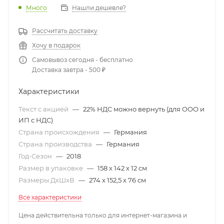
Много
Нашли дешевле?
Рассчитать доставку
Хочу в подарок
Самовывоз сегодня - бесплатно
Доставка завтра - 500 ₽
Характеристики
Текст с акцией
—
22% НДС можно вернуть (для ООО и
ИП с НДС)
Страна происхождения
—
Германия
Страна производства
—
Германия
Год-Сезон
—
2018
Размер в упаковке
—
158 х 142 х 12 см
Размеры ДхШхВ
—
274 х 152,5 х 76 см
Все характеристики
Цена действительна только для интернет-магазина и