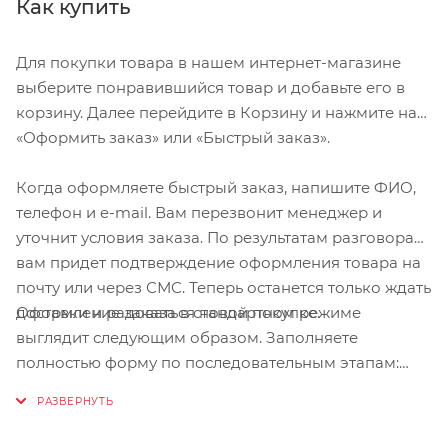
Как купить
Для покупки товара в нашем интернет-магазине
выберите понравившийся товар и добавьте его в
корзину. Далее перейдите в Корзину и нажмите на
«Оформить заказ» или «Быстрый заказ».
Когда оформляете быстрый заказ, напишите ФИО,
телефон и e-mail. Вам перезвонит менеджер и
уточнит условия заказа. По результатам разговора
вам придет подтверждение оформления товара на
почту или через СМС. Теперь останется только ждать
Оформление заказа в стандартном режиме
доставки и радоваться новой покупке.
выглядит следующим образом. Заполняете
полностью форму по последовательным этапам:
адрес, способ доставки, оплаты, данные о себе.
Советуем в комментарии к заказу написать
информацию, которая поможет курьеру вас найти.