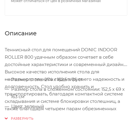
может отличаться от цен в розничных магазинах
Описание
Теннисный стол для помещений DONIC INDOOR
ROLLER 800 удачным образом сочетает в себе
достойные характеристики и современный дизайн.
Высокое качество исполнения стола для
настольного тенниса гарантирует его надежность и
Размер стола: 274 х 152,5 х 76 см
долговечность. Стол удобно хранить и
Размер стола в сложенном состоянии: 152,5 х 69 х
транспортировать, благодаря компактной системе
163 см
складывания и системе блокировки столешниц, а
Цвет: зеленый
также благодаря четырем парам обрезиненных
колесиков диаметром 128 мм. Рама стола
Антибликовое покрытие
изготовлена из стальных труб с порошковым
Игровое поле: 19-мм ламинированная ДСП
покрытием. Диаметр труб - 25 мм. Возможность