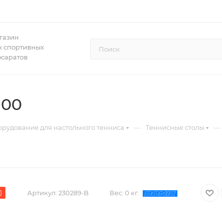
газин
 спортивных
осаратов
900
—
—
рудование для настольного тенниса
Теннисные столы
)
Артикул:
230289-B
Вес:
0 кг.