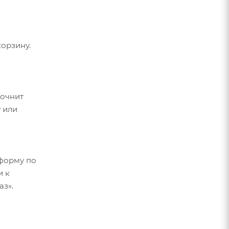
орзину.
точнит
 или
форму по
и к
аз».