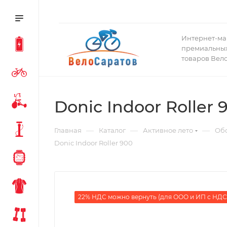
Интернет-ма
премиальных
товаров Вел
Donic Indoor Roller 
—
—
—
Главная
Каталог
Активное лето
Обо
Donic Indoor Roller 900
22% НДС можно вернуть (для ООО и ИП с НДС