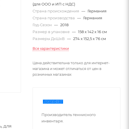
(для ООО и ИП с НДС)
Страна происхождения
—
Германия
Страна производства
—
Германия
Год-Сезон
—
2018
Размер в упаковке
—
158 х 142 х 16 см
Размеры ДхШхВ
—
274 х 152,5 х 76 см
Все характеристики
Цена действительна только для интернет-
магазина и может отличаться от цен в
розничных магазинах
Производитель теннисного
инвентаря.
, для