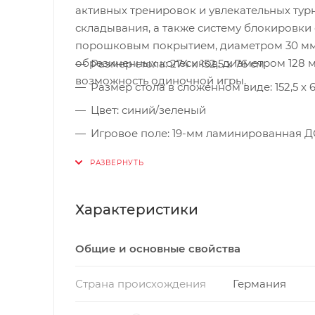
активных тренировок и увлекательных тур
складывания, а также систему блокировки
порошковым покрытием, диаметром 30 мм.
обрезиненных колесиков, диаметром 128 м
Размер стола: 274 х 152,5 х 76 см
возможность одиночной игры.
Размер стола в сложенном виде: 152,5 х 6
Цвет: синий/зеленый
Игровое поле: 19-мм ламинированная 
Металлический кант: 50 мм
Антибликовое покрытие
Вес стола: 76 кг
Характеристики
Вес стола в упаковке: 80 кг
Общие и основные свойства
Размер стола в упаковке: 158 х 142 х 16 с
Сетка в комплекте
Страна происхождения
Германия