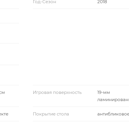
Год-Сезон
2018
 см
Игровая поверхность
19-мм
ламинирован
екте
Покрытие стола
антибликово