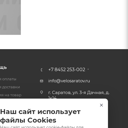
ЩЬ
+7 8452 253-002
я оплаты
info@velosaratov.ru
я доставки
г. Саратов, ул. 3-я Дачная, д.
ия на товар
1к14
-ответ
Наш сайт использует
файлы Cookies
Наш сайт использует cookie-файлы для