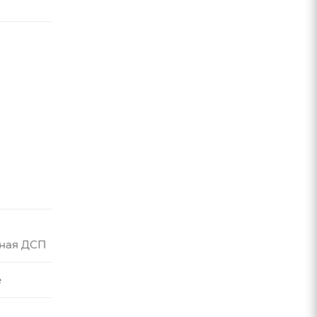
ная ДСП
е