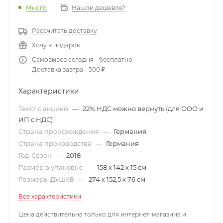
Много
Нашли дешевле?
Рассчитать доставку
Хочу в подарок
Самовывоз сегодня - бесплатно
Доставка завтра - 500 ₽
Характеристики
Текст с акцией
—
22% НДС можно вернуть (для ООО и
ИП с НДС)
Страна происхождения
—
Германия
Страна производства
—
Германия
Год-Сезон
—
2018
Размер в упаковке
—
158 х 142 х 15 см
Размеры ДхШхВ
—
274 х 152,5 х 76 см
Все характеристики
Цена действительна только для интернет-магазина и