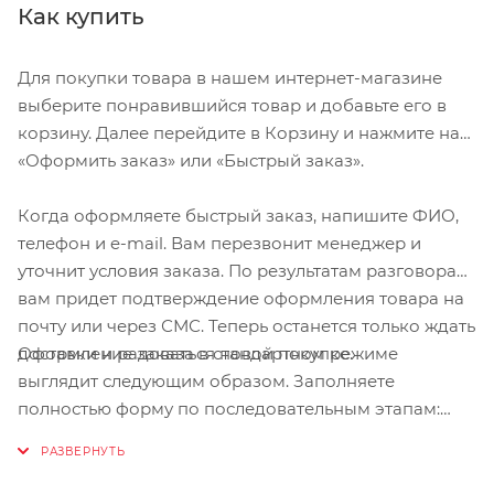
Как купить
Для покупки товара в нашем интернет-магазине
выберите понравившийся товар и добавьте его в
корзину. Далее перейдите в Корзину и нажмите на
«Оформить заказ» или «Быстрый заказ».
Когда оформляете быстрый заказ, напишите ФИО,
телефон и e-mail. Вам перезвонит менеджер и
уточнит условия заказа. По результатам разговора
вам придет подтверждение оформления товара на
почту или через СМС. Теперь останется только ждать
Оформление заказа в стандартном режиме
доставки и радоваться новой покупке.
выглядит следующим образом. Заполняете
полностью форму по последовательным этапам:
адрес, способ доставки, оплаты, данные о себе.
Советуем в комментарии к заказу написать
информацию, которая поможет курьеру вас найти.