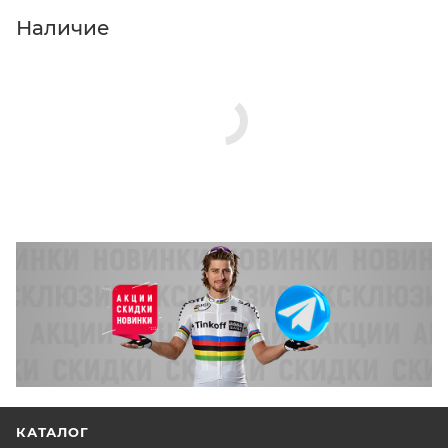
Нажмите кнопку «Оформить заказ».
Наличие
КАТАЛОГ