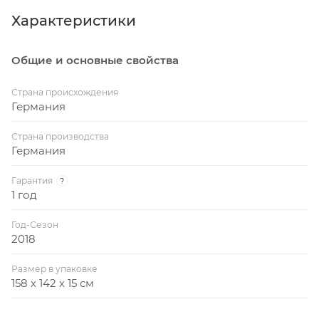
Вес в упаковке: 78 кг
Характеристики
Сетка в комплекте
Общие и основные свойства
Стальной профиль рамы: 50 х 30 мм
Металличексий кант: 50 мм
Страна происхождения
Германия
Диаматер колесиков: 128 мм
Страна производства
Германия
Гарантия
?
1 год
Год-Сезон
2018
Размер в упаковке
158 х 142 х 15 см