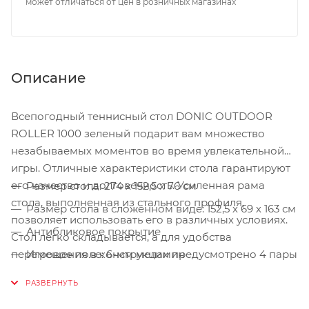
может отличаться от цен в розничных магазинах
Описание
Всепогодный теннисный стол DONIC OUTDOOR
ROLLER 1000 зеленый подарит вам множество
незабываемых моментов во время увлекательной
игры. Отличные характеристики стола гарантируют
его качество и долговечность. Усиленная рама
Размер стола: 274 х 152,5 х 76 см
стола, выполненная из стального профиля,
Размер стола в сложенном виде: 152,5 х 69 х 163 см
позволяет использовать его в различных условиях.
Антибликовое покрытие
Стол легко складывается, а для удобства
перемещения в конструкции предусмотрено 4 пары
Игровое поле: 6-мм меламин
обрезиненных колесиков. Имеется возможность
Вес: 74 кг
одиночной игры. Сетка не требует демонтажа при
Размер в упаковке: 158 х 142 х 15 см
складывании.