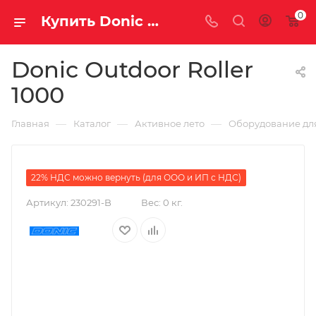
0
Купить Donic Outdoor Roller 1000 за рублей, а со скидкой 159 990 руб.
Donic Outdoor Roller
1000
—
—
—
Главная
Каталог
Активное лето
Оборудование для
22% НДС можно вернуть (для ООО и ИП с НДС)
Артикул:
230291-B
Вес:
0 кг.