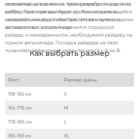
велосипед на всю жизнь. Vado разработан для того,
положение для всего: от тренировок до поездок на
чтобы смело преодолевать постоянно меняющийся
работу. При этом вам будет удобно следить за
ландшафт, носить с собой все, что вам нужно, и
оживленными дорогами. Specialized извлекли уроки
заставлять вас ездить чаще.
из скорости, к которой стремится городской
райдер, и маневренности, необходимой райдеру на
горном велосипеде. Посадка райдера на Vado
позволяет эффективно переключаться с A на B.
Как выбрать размер
Рост
Размер рамы
158-165 см
S
165-178 см
M
178-185 см
L
185-193 см
XL