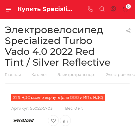
0
Купить Specialized Turbo Vado 4.0 2022 Red Tint / Silver Reflective за рублей, а со скидкой 507 100 руб.
Электровелосипед
Specialized Turbo
Vado 4.0 2022 Red
Tint / Silver Reflective
—
—
—
Главная
Каталог
Электротранспорт
Электровело
22% НДС можно вернуть (для ООО и ИП с НДС)
Артикул:
95022-5703
Вес:
0 кг.