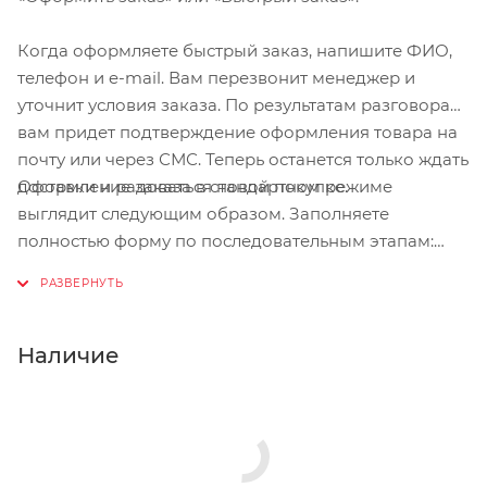
Когда оформляете быстрый заказ, напишите ФИО,
телефон и e-mail. Вам перезвонит менеджер и
уточнит условия заказа. По результатам разговора
вам придет подтверждение оформления товара на
почту или через СМС. Теперь останется только ждать
Оформление заказа в стандартном режиме
доставки и радоваться новой покупке.
выглядит следующим образом. Заполняете
полностью форму по последовательным этапам:
адрес, способ доставки, оплаты, данные о себе.
Советуем в комментарии к заказу написать
информацию, которая поможет курьеру вас найти.
Нажмите кнопку «Оформить заказ».
Наличие