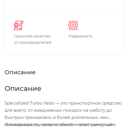
Гарантия качества
Надежность
от производителей
Описание
Описание
Specialized Turbo Vado — это транспортное средство
для всего: от ежедневных поездок на работу до
быстрых тренировок и более длительных, чем
планировалось, приключений — электрический
Измененная геометрия обеспечивает наилучшее