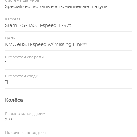
Система шатунов
Specialized, кованые алюминиевые шатуны
Кассета
Sram PG-1130, 11-speed, 11-42t
Цепь
KMC e11S, 11-speed w/ Missing Link™
Скоростей спереди
1
Скоростей сзади
11
Колёса
Размер колес, дюйм
27.5''
Покрышка передняя