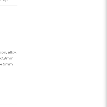
on, alloy,
30.9mm,
 34.9mm