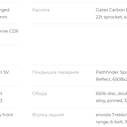
orged
Кассета
Gates Carbon 
0mm
22t sprocket, si
rive CDX
m SV
Покрышка передняя
Pathfinder Spo
Reflect, 650Bx2
t
Обода
650b disc, dou
.3
alloy, pinned, 
y front
Втулка задняя
enviolo Trekki
d
range, 6-bolt,