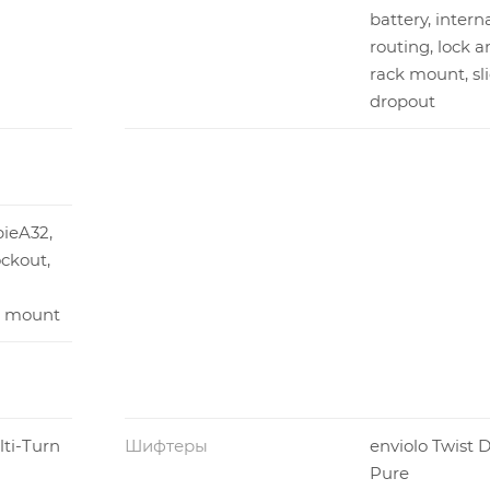
battery, intern
routing, lock a
rack mount, sl
dropout
ieA32,
ckout,
t mount
ti-Turn
Шифтеры
enviolo Twist D
Pure