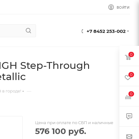
ВОЙТИ
+7 8452 253-002
0
 IGH Step-Through
tallic
0
—
 в городе!
0
Цена при оплате по СБП и наличные
576 100
руб.