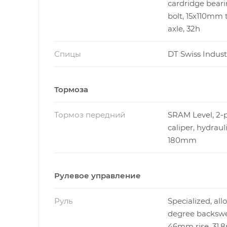
cardridge beari
bolt, 15x110mm 
axle, 32h
Спицы
DT Swiss Indust
Тормоза
Тормоз передний
SRAM Level, 2-p
caliper, hydrauli
180mm
Рулевое управление
Руль
Specialized, alloy
degree backsw
46mm rise, 31