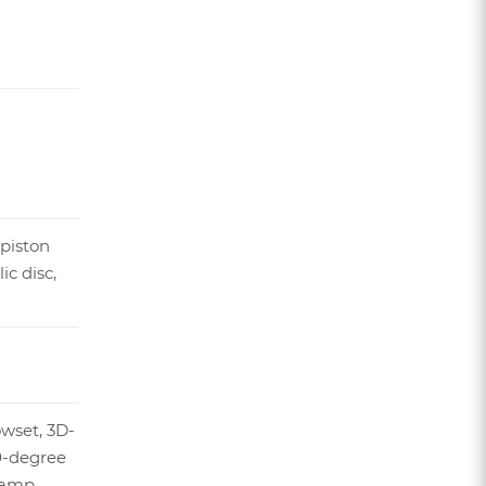
piston
ic disc,
owset, 3D-
20-degree
lamp