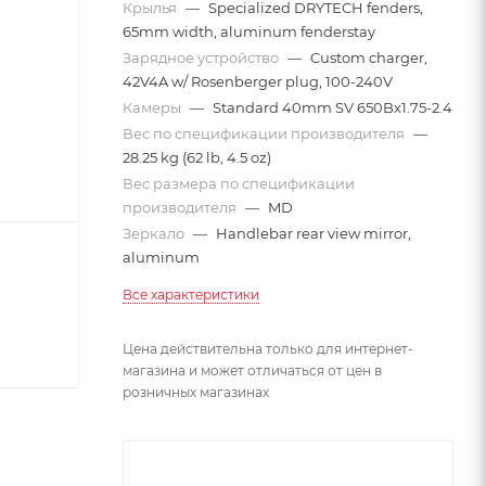
Крылья
—
Specialized DRYTECH fenders,
65mm width, aluminum fenderstay
Зарядное устройство
—
Custom charger,
42V4A w/ Rosenberger plug, 100-240V
Камеры
—
Standard 40mm SV 650Bx1.75-2.4
Вес по спецификации производителя
—
28.25 kg (62 lb, 4.5 oz)
Вес размера по спецификации
производителя
—
MD
Зеркало
—
Handlebar rear view mirror,
aluminum
Все характеристики
Цена действительна только для интернет-
магазина и может отличаться от цен в
розничных магазинах