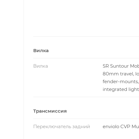
Вилка
Вилка
SR Suntour Mob
80mm travel, lo
fender-mounts,
integrated ligh
Трансмиссия
Переключатель задний
enviolo CVP Mul