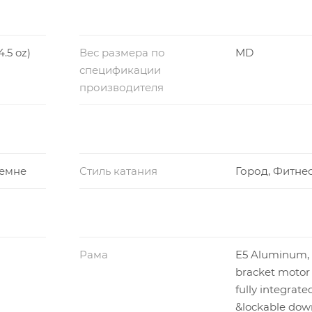
4.5 oz)
Вес размера по
MD
спецификации
производителя
ремне
Стиль катания
Город, Фитне
Рама
E5 Aluminum,
bracket motor
fully integrate
&lockable dow