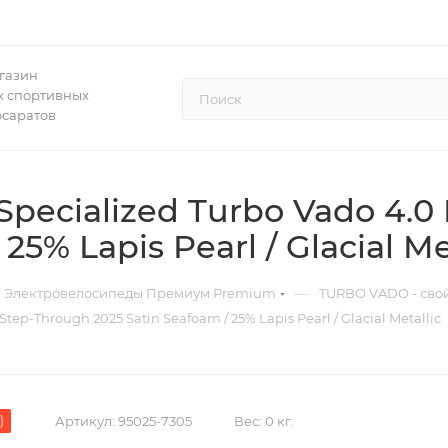
газин
 спортивных
осаратов
pecialized Turbo Vado 4.0
25% Lapis Pearl / Glacial Me
—
Электровелосипеды Премиум Premium
TURBO VADO - свой
ep-Through 2025 Satin Seafoam / 25% Lapis Pearl / Glacial Metallic
)
Артикул:
95025-7305
Вес:
0 кг.