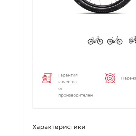
Гарантия
Надеж
качества
от
производителей
Характеристики