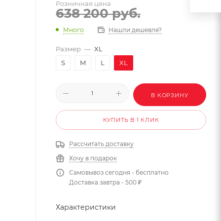
Розничная цена
638 200
руб.
Много
Нашли дешевле?
Размер
—
XL
S
M
L
XL
В КОРЗИНУ
КУПИТЬ В 1 КЛИК
Рассчитать доставку
Хочу в подарок
Самовывоз сегодня - бесплатно
Доставка завтра - 500 ₽
Характеристики