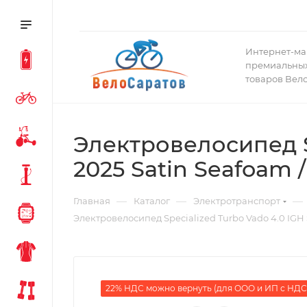
Интернет-ма
премиальных
товаров Вел
Электровелосипед S
2025 Satin Seafoam / 
—
—
—
Главная
Каталог
Электротранспорт
Электровелосипед Specialized Turbo Vado 4.0 IGH St
22% НДС можно вернуть (для ООО и ИП с НДС