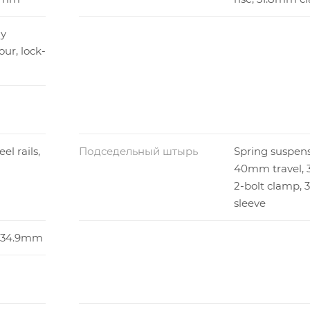
dy
ur, lock-
el rails,
Подседельный штырь
Spring suspensi
40mm travel, 
2-bolt clamp,
sleeve
e, 34.9mm