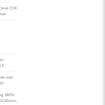
Drive CDX
lver
rt
.3
ble-wall
32h
ng, 380%
 10x135mm,