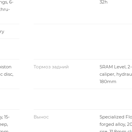
ngs, 6-
32h
thru-
ry
iston
Тормоз задний
SRAM Level, 2-
c disc,
caliper, hydraul
180mm
, 15-
Вынос
Specialized Fl
eep,
forged alloy, 
.8mm
rise, 31.8mm c