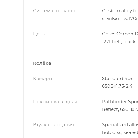
Система шатунов
Custom alloy f
crankarms, 17
Цепь
Gates Carbon D
122t belt, black
Колёса
Камеры
Standard 40m
650Bx1.75-2.4
Покрышка задняя
Pathfinder Spor
Reflect, 650Bx2
Втулка передняя
Specialized allo
hub disc, seale