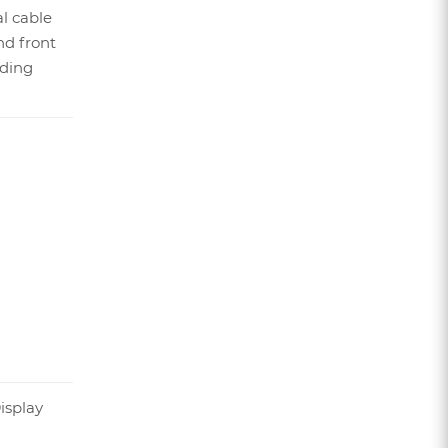
al cable
nd front
iding
isplay