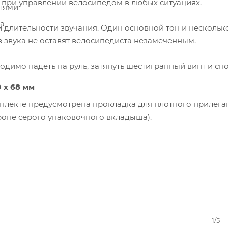
при управлении велосипедом в любых ситуациях.
елями
а
 длительности звучания. Один основной тон и нескольк
 звука не оставят велосипедиста незамеченным.
ходимо надеть на руль, затянуть шестигранный винт и сп
9 x 68 мм
мплекте предусмотрена прокладка для плотного прилега
роне серого упаковочного вкладыша).
1/5