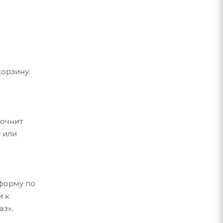
орзину.
точнит
 или
форму по
и к
аз».