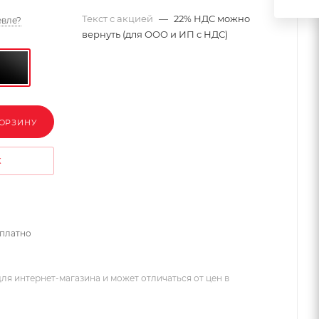
Текст с акцией
—
22% НДС можно
вле?
вернуть (для ООО и ИП с НДС)
КОРЗИНУ
К
сплатно
ля интернет-магазина и может отличаться от цен в