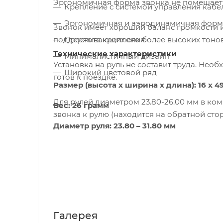
Эргономичная форма звонка не помешает 
Крепление с системой управления каб
Эргономичная и аэродинамичная форм
Звонок имеет хороший баланс громкости и
поддерживающих его более высоких тонов
Простота крепления
Технические характеристики
Минималистичный дизайн
Установка на руль не составит труда. Необ
Широкий цветовой ряд
готов к поездке.
Размер (высота х ширина х длина):
16 x 4
Для рулей диаметром 23.80-26.00 мм в ко
Вес:
26 грамм
звонка к рулю (находится на обратной сто
Диаметр руля:
23.80 – 31.80 мм
Галерея