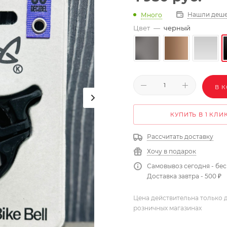
Нашли деше
Много
Цвет
—
черный
В 
КУПИТЬ В 1 КЛИ
Рассчитать доставку
Хочу в подарок
Самовывоз сегодня - бе
Доставка завтра - 500 ₽
Цена действительна только д
розничных магазинах