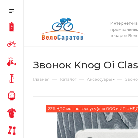
Интернет-ма
премиальных
товаров Вел
Звонок Knog Oi Clas
—
—
—
Главная
Каталог
Аксессуары
Звоно
22% НДС можно вернуть (для ООО и ИП с НДС