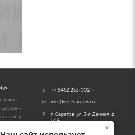
ЩЬ
+7 8452 253-002
я оплаты
info@velosaratov.ru
я доставки
г. Саратов, ул. 3-я Дачная, д.
ия на товар
1к14
-ответ
Наш сайт использует