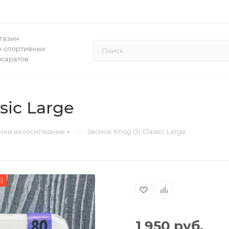
газин
 спортивных
осаратов
sic Large
—
чки велосипедные
Звонок Knog Oi Classic Large
)
1 950
руб.