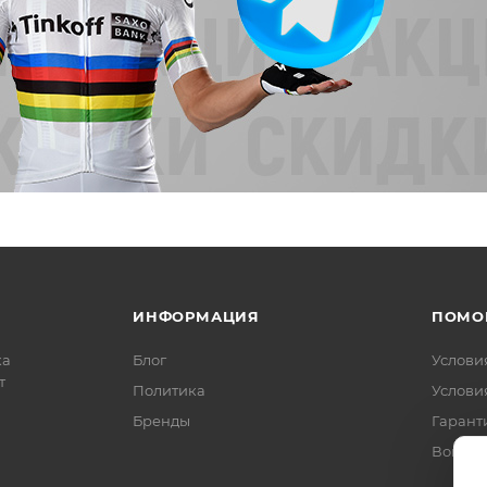
ИНФОРМАЦИЯ
ПОМО
ка
Блог
Услови
т
Политика
Услови
Бренды
Гарант
Вопрос