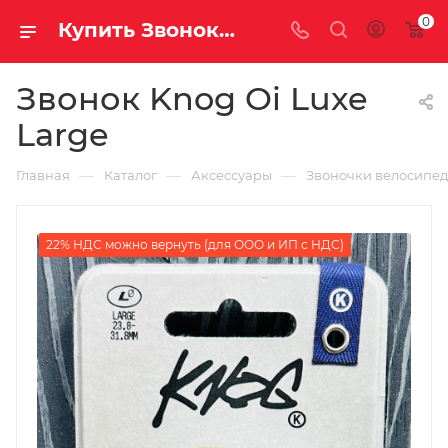
0
Купить Звонок Knog Oi Luxe Large за рублей, а со скидкой
Звонок Knog Oi Luxe
Large
—
—
—
Главная
Каталог
Аксессуары
Звоночки велосипе
22% НДС можно вернуть (для ООО и ИП с НДС)