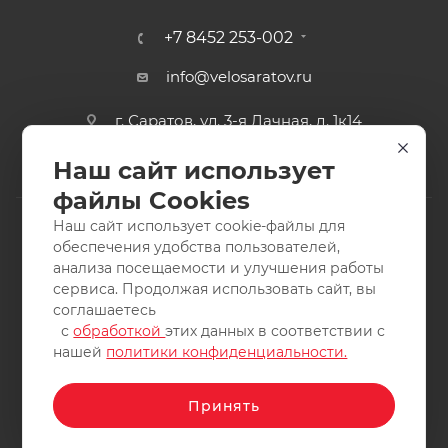
+7 8452 253-002
info@velosaratov.ru
г. Саратов, ул. 3-я Дачная, д. 1к14
Наш сайт использует
файлы Cookies
Наш сайт использует cookie-файлы для
обеспечения удобства пользователей,
анализа посещаемости и улучшения работы
2011-2026 © интернет-магазин спортивных товаров
сервиса. Продолжая использовать сайт, вы
ВелоСаратов. Не является публичной офертой. Все права
соглашаетесь
защищены. Заимствование материалов и фотографий
с
обработкой
этих данных в соответствии с
запрещено.
нашей
политики конфиденциальности.
Принять