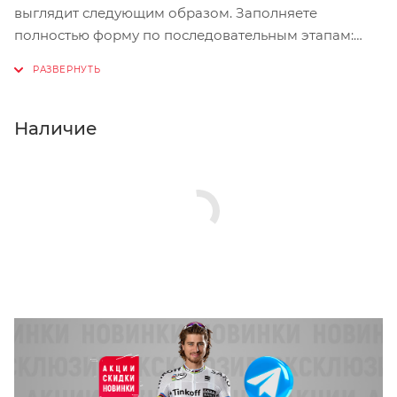
выглядит следующим образом. Заполняете
полностью форму по последовательным этапам:
адрес, способ доставки, оплаты, данные о себе.
Советуем в комментарии к заказу написать
информацию, которая поможет курьеру вас найти.
Нажмите кнопку «Оформить заказ».
Наличие