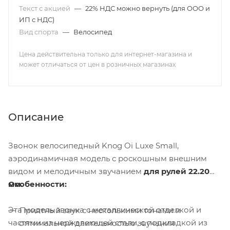
Текст с акцией
—
22% НДС можно вернуть (для ООО и
ИП с НДС)
Вид спорта
—
Велосипед
Цена действительна только для интернет-магазина и
может отличаться от цен в розничных магазинах
Описание
Звонок велосипедный Knog Oi Luxe Small,
аэродинамичная модель с роскошным внешним
видом и мелодичным звучанием
для рулей 22.20
мм.
Особенности:
Эта модель звонка с металлической отделкой и
Приятный звук с несколькими тонами и
частями из нержавеющей стали, с подкладкой из
оптимальной длительностью звучания