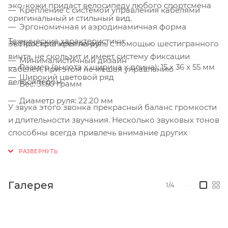
эко-кожи придаст велосипеду любого спортсмена
Крепление с системой управления кабелями
оригинальный и стильный вид.
Эргономичная и аэродинамичная форма
Технические характеристики:
Звонок крепится на руль с помощью шестигранного
Простота крепления
винта, не скользит и имеет систему фиксации
Минималистичный дизайн
Размер (высота х ширина х длина): 15 x 36 x 55 мм
кабелей, при этом не мешая управлению
Широкий цветовой ряд
велосипедом.
Вес: 31.50 грамм
Диаметр руля: 22.20 мм
У звука этого звонка прекрасный баланс громкости
и длительности звучания. Несколько звуковых тонов
способны всегда привлечь внимание других
участников движения, что обеспечивает
максимальную безопасность.
Подходит для рулей диаметром 22.20 мм.
Галерея
1/4
—