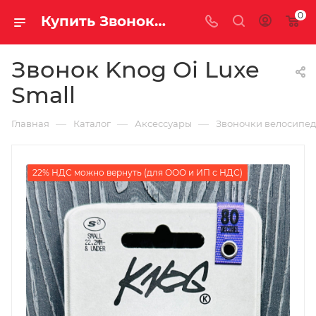
0
Купить Звонок Knog Oi Luxe Small за рублей, а со скидкой
Звонок Knog Oi Luxe
Small
—
—
—
Главная
Каталог
Аксессуары
Звоночки велосипе
22% НДС можно вернуть (для ООО и ИП с НДС)