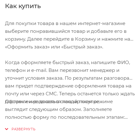
Как купить
Для покупки товара в нашем интернет-магазине
выберите понравившийся товар и добавьте его в
корзину. Далее перейдите в Корзину и нажмите на
«Оформить заказ» или «Быстрый заказ».
Когда оформляете быстрый заказ, напишите ФИО,
телефон и e-mail. Вам перезвонит менеджер и
уточнит условия заказа. По результатам разговора
вам придет подтверждение оформления товара на
почту или через СМС. Теперь останется только ждать
Оформление заказа в стандартном режиме
доставки и радоваться новой покупке.
выглядит следующим образом. Заполняете
полностью форму по последовательным этапам:
адрес, способ доставки, оплаты, данные о себе.
Советуем в комментарии к заказу написать