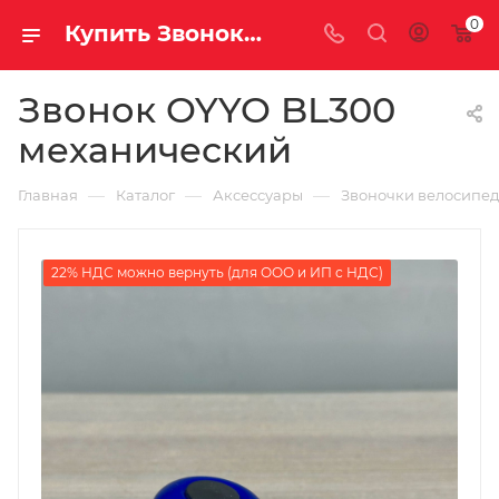
0
Купить Звонок OYYO BL300 механический за рублей, а со скидкой
Звонок OYYO BL300
механический
—
—
—
Главная
Каталог
Аксессуары
Звоночки велосипе
22% НДС можно вернуть (для ООО и ИП с НДС)