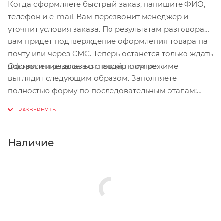
Когда оформляете быстрый заказ, напишите ФИО,
телефон и e-mail. Вам перезвонит менеджер и
уточнит условия заказа. По результатам разговора
вам придет подтверждение оформления товара на
почту или через СМС. Теперь останется только ждать
Оформление заказа в стандартном режиме
доставки и радоваться новой покупке.
выглядит следующим образом. Заполняете
полностью форму по последовательным этапам:
адрес, способ доставки, оплаты, данные о себе.
Советуем в комментарии к заказу написать
информацию, которая поможет курьеру вас найти.
Нажмите кнопку «Оформить заказ».
Наличие