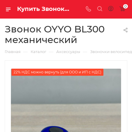
0
Купить Звонок OYYO BL300 механический за рублей, а со скидкой
Звонок OYYO BL300
механический
—
—
—
Главная
Каталог
Аксессуары
Звоночки велосипе
22% НДС можно вернуть (для ООО и ИП с НДС)