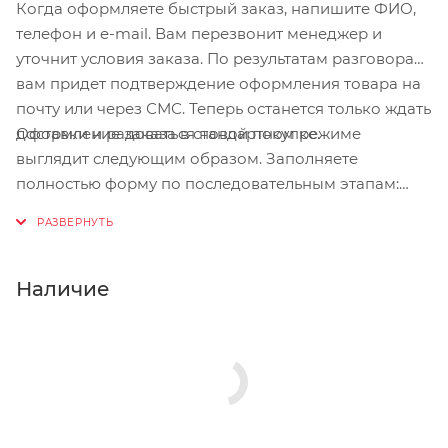
Когда оформляете быстрый заказ, напишите ФИО,
телефон и e-mail. Вам перезвонит менеджер и
уточнит условия заказа. По результатам разговора
вам придет подтверждение оформления товара на
почту или через СМС. Теперь останется только ждать
Оформление заказа в стандартном режиме
доставки и радоваться новой покупке.
выглядит следующим образом. Заполняете
полностью форму по последовательным этапам:
адрес, способ доставки, оплаты, данные о себе.
Советуем в комментарии к заказу написать
информацию, которая поможет курьеру вас найти.
Нажмите кнопку «Оформить заказ».
Наличие