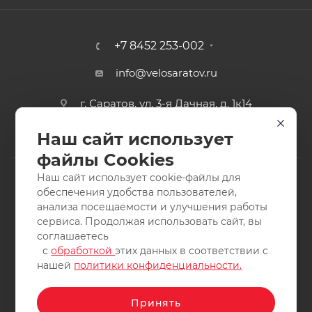
+7 8452 253-002
info@velosaratov.ru
г. Саратов, ул. 3-я Дачная, д. 1к14
Наш сайт использует
файлы Cookies
Наш сайт использует cookie-файлы для
обеспечения удобства пользователей,
анализа посещаемости и улучшения работы
2011-2026 © интернет-магазин спортивных товаров
сервиса. Продолжая использовать сайт, вы
ВелоСаратов. Не является публичной офертой. Все права
соглашаетесь
защищены. Заимствование материалов и фотографий
с
обработкой
этих данных в соответствии с
запрещено.
нашей
политики конфиденциальности.
Принять