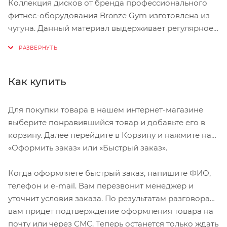
Коллекция дисков от бренда профессионального
фитнес-оборудования Bronze Gym изготовлена из
чугуна. Данный материал выдерживает регулярное
использование оборудования в спортивных
учреждениях с большим количеством клиентов, а
также увеличивает срок службы изделия. Диски
покрыты полиуретановой оболочкой для
Как купить
предотвращения скольжения во время
использования и защиты напольного покрытия.
Для покупки товара в нашем интернет-магазине
Каждая модель диска имеет четыре отверстия для
выберите понравившийся товар и добавьте его в
надежной фиксации и выполнения упражнений без
корзину. Далее перейдите в Корзину и нажмите на
штанги. Втулка диска имеет диаметр 51 мм, что
«Оформить заказ» или «Быстрый заказ».
подходит для любой олимпийской штанги.
Модельный ряд выполнен в черном цвете и
Когда оформляете быстрый заказ, напишите ФИО,
оснащен маркировкой в килограммах для
телефон и e-mail. Вам перезвонит менеджер и
облегчения идентификации
уточнит условия заказа. По результатам разговора
вам придет подтверждение оформления товара на
почту или через СМС. Теперь останется только ждать