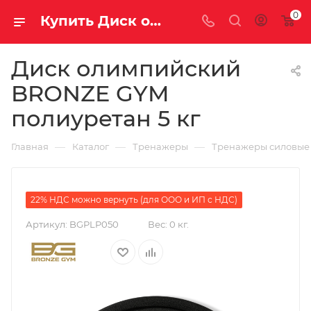
0
Купить Диск олимпийский BRONZE GYM полиуретан 5 кг за рублей, а со скидкой
Диск олимпийский
BRONZE GYM
полиуретан 5 кг
—
—
—
Главная
Каталог
Тренажеры
Тренажеры силовые
22% НДС можно вернуть (для ООО и ИП с НДС)
Артикул:
BGPLP050
Вес:
0 кг.