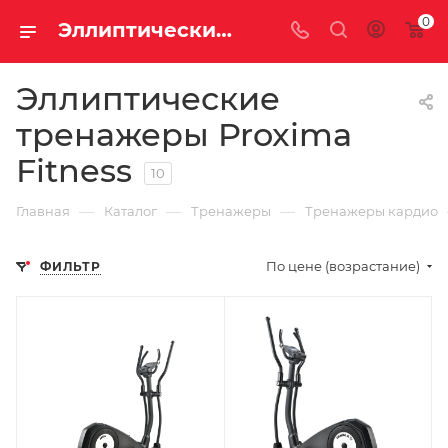
0
Эллиптические тренажеры Proxima Fitness
Эллиптические
тренажеры Proxima
Fitness
10
—
—
—
Главная
Каталог
Тренажеры
Тренажеры кардио
По цене (возрастание)
ФИЛЬТР