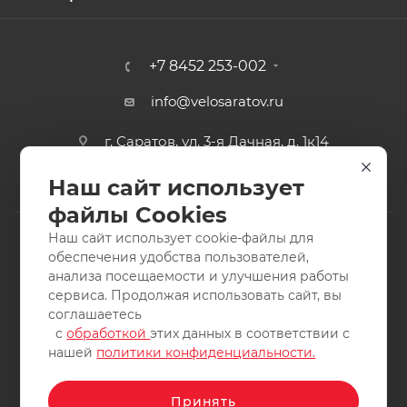
+7 8452 253-002
info@velosaratov.ru
г. Саратов, ул. 3-я Дачная, д. 1к14
Наш сайт использует
файлы Cookies
Наш сайт использует cookie-файлы для
обеспечения удобства пользователей,
анализа посещаемости и улучшения работы
2011-2026 © интернет-магазин спортивных товаров
сервиса. Продолжая использовать сайт, вы
ВелоСаратов. Не является публичной офертой. Все права
соглашаетесь
защищены. Заимствование материалов и фотографий
с
обработкой
этих данных в соответствии с
запрещено.
нашей
политики конфиденциальности.
Принять