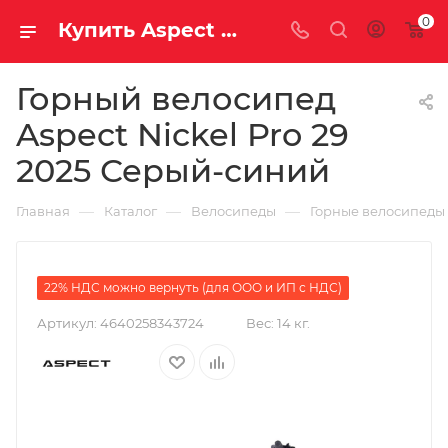
0
Купить Aspect Nickel Pro 29 2025 Серый-синий за рублей, а со скидкой 43 190 руб.
Горный велосипед
Aspect Nickel Pro 29
2025 Серый-синий
—
—
—
Главная
Каталог
Велосипеды
Горные велосипеды
22% НДС можно вернуть (для ООО и ИП с НДС)
Артикул:
4640258343724
Вес:
14 кг.