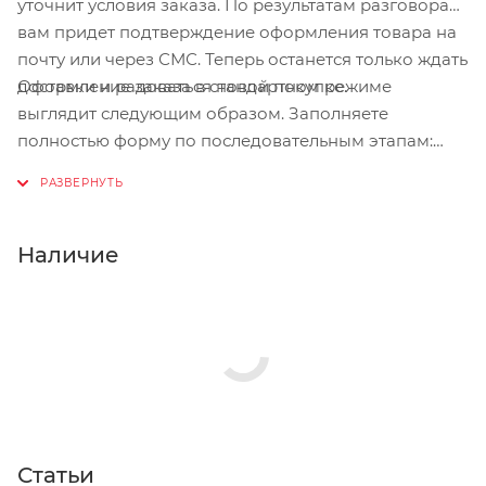
уточнит условия заказа. По результатам разговора
вам придет подтверждение оформления товара на
почту или через СМС. Теперь останется только ждать
Оформление заказа в стандартном режиме
доставки и радоваться новой покупке.
выглядит следующим образом. Заполняете
полностью форму по последовательным этапам:
адрес, способ доставки, оплаты, данные о себе.
Советуем в комментарии к заказу написать
информацию, которая поможет курьеру вас найти.
Нажмите кнопку «Оформить заказ».
Наличие
Статьи