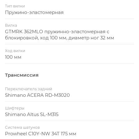
Тип вилки
Пружино-эластомерная
175-190
L
185-198
XL
Вилка
GTMRK 362MLO пружинно-эластомерная с
блокировкой, ход 100 мм, диаметр ног 32 мм
Ход вилки
100 мм
Трансмиссия
Переключатель задний
Shimano ACERA RD-M3020
Шифтеры
Shimano Altus SL-M315
Система шатунов
Prowheel C10Y-NW 34T 175 мм