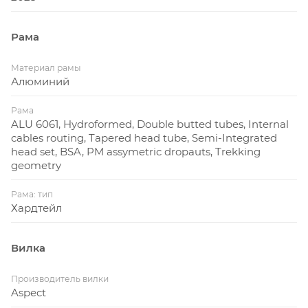
• Алюминиевый руль Code c удобной геометрией и
шириной 720 мм
Рама
• Велосипед полностью собран на промышленных
подшипниках
Материал рамы
Алюминий
• Качественная покраска с привлекательным,
лаконичным дизайном
Рама
ALU 6061, Hydroformed, Double butted tubes, Internal
Как выбрать размер
cables routing, Tapered head tube, Semi-Integrated
head set, BSA, PM assymetric dropauts, Trekking
geometry
Рама: тип
Рост, см
Размер рамы
Хардтейл
Вилка
145-160
XS
155-170
S
Производитель вилки
Aspect
165-180
M