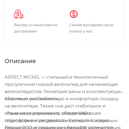
Быстро и качественно
Самые выгодные цены
доставляем
только у нас
Описание
ASPECT NICKEL — стильный и технологичный
прогулочный горный велосипед для начинающих
велосипедистов. Геометрия рамы и комплектующих
обеспечит расслабленную и комфортную посадку
Ключевые особенности:
на велосипеде. Также она даст стабильное и
отзывчивое управление, обеспечивающее
• Рама из алюминиевого сплава 6061 с
спокойствие и уверенность в каждой поездке.
гидроформингом, двойным баттингом, конусным
Версия PRO, в сравнении с базовой, отличается
стаканом, креплением калипера PM внутри перьев