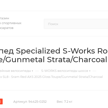
газин
 спортивных
осаратов
д Specialized S-Works Rou
e/Gunmetal Strata/Charcoal
—
—
ейные велосипеды
S-WORKS велосипеды шоссе
 SL8 - Sram Red AXS 2025 Gloss Toupe/Gunmetal Strata/Charcoal
)
Артикул:
94425-0252
Вес:
7.2 кг.