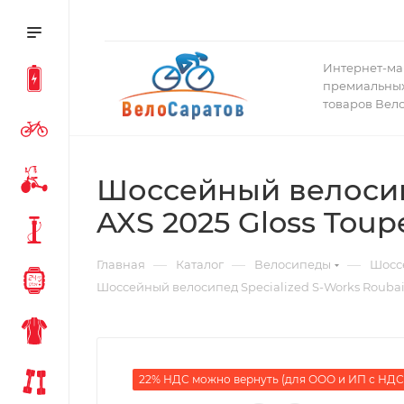
Интернет-ма
премиальных
товаров Вел
Шоссейный велосипе
AXS 2025 Gloss Toup
—
—
—
Главная
Каталог
Велосипеды
Шосс
Шоссейный велосипед Specialized S-Works Roubaix
22% НДС можно вернуть (для ООО и ИП с НДС