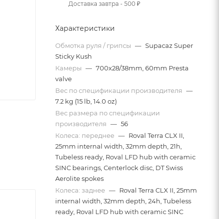
Доставка завтра - 500 ₽
Характеристики
Обмотка руля / грипсы
—
Supacaz Super
Sticky Kush
Камеры
—
700x28/38mm, 60mm Presta
valve
Вес по спецификации производителя
—
7.2 kg (15 lb, 14.0 oz)
Вес размера по спецификации
производителя
—
56
Колеса: переднее
—
Roval Terra CLX II,
25mm internal width, 32mm depth, 21h,
Tubeless ready, Roval LFD hub with ceramic
SINC bearings, Centerlock disc, DT Swiss
Aerolite spokes
Колеса: заднее
—
Roval Terra CLX II, 25mm
internal width, 32mm depth, 24h, Tubeless
ready, Roval LFD hub with ceramic SINC