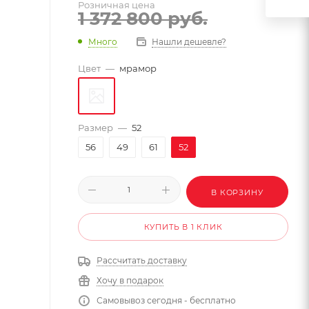
Розничная цена
1 372 800
руб.
Много
Нашли дешевле?
Цвет
—
мрамор
Размер
—
52
56
49
61
52
В КОРЗИНУ
КУПИТЬ В 1 КЛИК
Рассчитать доставку
Хочу в подарок
Самовывоз сегодня - бесплатно