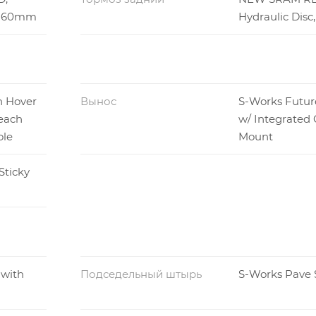
, 160mm
Hydraulic Dis
n Hover
Вынос
S-Works Futur
each
w/ Integrated
ole
Mount
Sticky
with
Подседельный штырь
S-Works Pave 