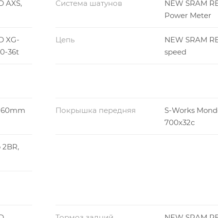
 AXS,
Система шатунов
NEW SRAM RE
Power Meter
D XG-
Цепь
NEW SRAM RE
10-36t
speed
, 60mm
Покрышка передняя
S-Works Mond
700x32c
 2BR,
D,
Тормоз задний
NEW SRAM RE