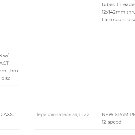
tubes, threade
12x142mm thru
flat-mount dis
3 w/
FACT
m, thru-
 disc
 AXS,
Переключатель задний
NEW SRAM RE
12-speed