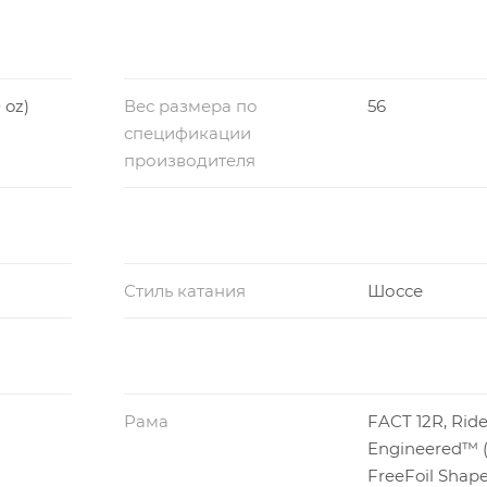
0 oz)
Вес размера по
56
спецификации
производителя
Стиль катания
Шоссе
Рама
FACT 12R, Rider
Engineered™ (
FreeFoil Shape