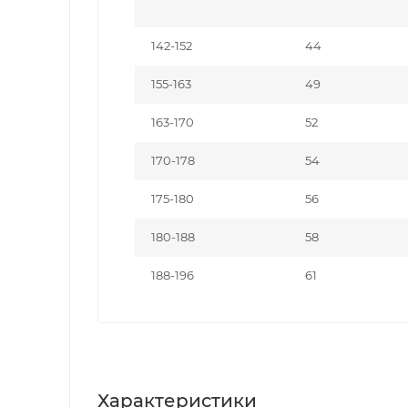
142-152
44
155-163
49
163-170
52
170-178
54
175-180
56
180-188
58
188-196
61
Характеристики