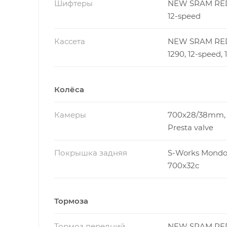
Шифтеры
NEW SRAM RED
12-speed
Кассета
NEW SRAM RE
1290, 12-speed, 
Колёса
Камеры
700x28/38mm
Presta valve
Покрышка задняя
S-Works Mondo
700x32c
Тормоза
Тормоз передний
NEW SRAM RE