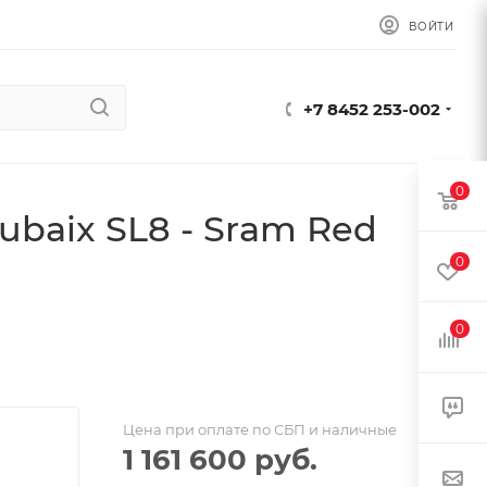
ВОЙТИ
+7 8452 253-002
0
baix SL8 - Sram Red
0
0
Цена при оплате по СБП и наличные
1 161 600
руб.