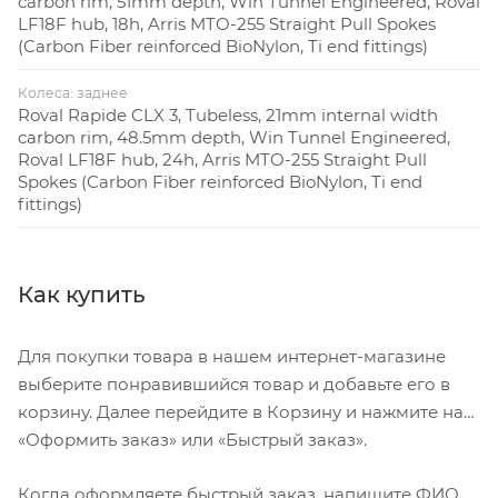
carbon rim, 51mm depth, Win Tunnel Engineered, Roval
LF18F hub, 18h, Arris MTO-255 Straight Pull Spokes
(Carbon Fiber reinforced BioNylon, Ti end fittings)
Колеса: заднее
Roval Rapide CLX 3, Tubeless, 21mm internal width
carbon rim, 48.5mm depth, Win Tunnel Engineered,
Roval LF18F hub, 24h, Arris MTO-255 Straight Pull
Spokes (Carbon Fiber reinforced BioNylon, Ti end
fittings)
Как купить
Для покупки товара в нашем интернет-магазине
выберите понравившийся товар и добавьте его в
корзину. Далее перейдите в Корзину и нажмите на
«Оформить заказ» или «Быстрый заказ».
Когда оформляете быстрый заказ, напишите ФИО,