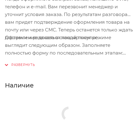
телефон и e-mail. Вам перезвонит менеджер и
уточнит условия заказа. По результатам разговора
вам придет подтверждение оформления товара на
почту или через СМС. Теперь останется только ждать
Оформление заказа в стандартном режиме
доставки и радоваться новой покупке.
выглядит следующим образом. Заполняете
полностью форму по последовательным этапам:
адрес, способ доставки, оплаты, данные о себе.
Советуем в комментарии к заказу написать
информацию, которая поможет курьеру вас найти.
Нажмите кнопку «Оформить заказ».
Наличие