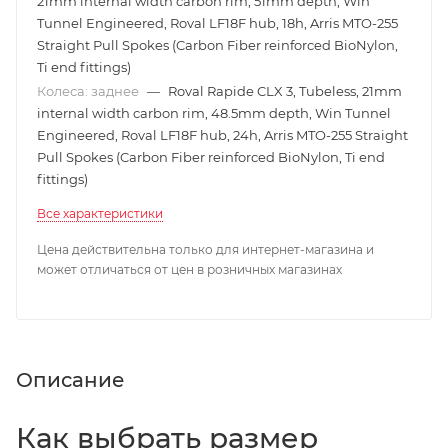
21mm internal width carbon rim, 51mm depth, Win
Tunnel Engineered, Roval LF18F hub, 18h, Arris MTO-255
Straight Pull Spokes (Carbon Fiber reinforced BioNylon,
Ti end fittings)
Колеса: заднее
—
Roval Rapide CLX 3, Tubeless, 21mm
internal width carbon rim, 48.5mm depth, Win Tunnel
Engineered, Roval LF18F hub, 24h, Arris MTO-255 Straight
Pull Spokes (Carbon Fiber reinforced BioNylon, Ti end
fittings)
Все характеристики
Цена действительна только для интернет-магазина и
может отличаться от цен в розничных магазинах
Описание
Как выбрать размер