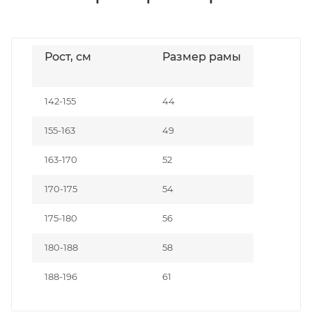
Рост, см
Размер рамы
142-155
44
155-163
49
163-170
52
170-175
54
175-180
56
180-188
58
188-196
61