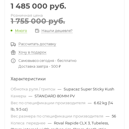
1 485 000
руб.
Розничная цена
1 755 000
руб.
Много
Нашли дешевле?
Рассчитать доставку
Хочу в подарок
Самовывоз сегодня - бесплатно
Доставка завтра - 500 ₽
Характеристики
Обмотка руля / грипсы
—
Supacaz Super Sticky Kush
Камеры
—
STANDARD 80MM PV
Вес по спецификации производителя
—
6.62 kg (14
lb, 9.5 oz)
Вес размера по спецификации производителя
—
56
Колеса: переднее
—
Roval Rapide CLX 3, Tubeless,