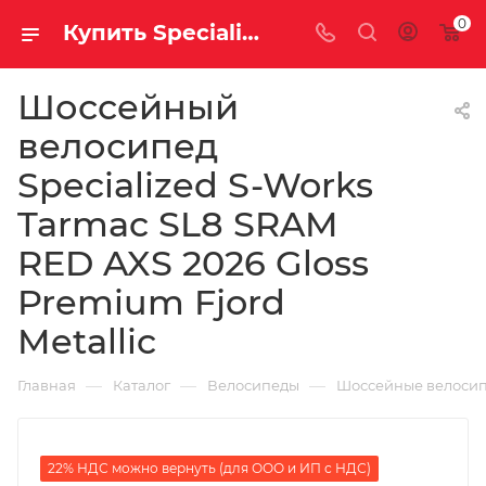
0
Купить Specialized S-Works Tarmac SL8 SRAM RED AXS 2026 Gloss Premium Fjord Metallic на за 1485000.00000000 руб. в Саратове и Энгельсе в рассрочку или кредит выгодно
Шоссейный
велосипед
Specialized S-Works
Tarmac SL8 SRAM
RED AXS 2026 Gloss
Premium Fjord
Metallic
—
—
—
Главная
Каталог
Велосипеды
Шоссейные велоси
22% НДС можно вернуть (для ООО и ИП с НДС)