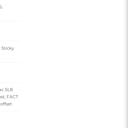
,
 Sticky
ac SL8
ost, FACT
offset