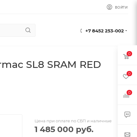
ВОЙТИ
+7 8452 253-002
0
armac SL8 SRAM RED
0
0
Цена при оплате по СБП и наличные
1 485 000
руб.