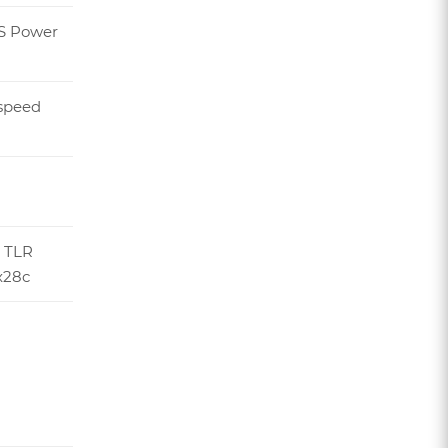
S Power
speed
 TLR
x28c