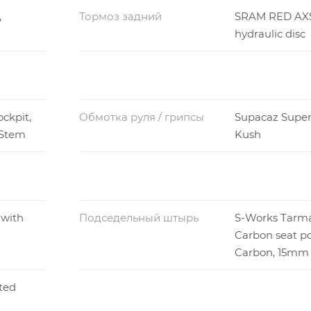
,
Тормоз задний
SRAM RED AXS
hydraulic disc
ckpit,
Обмотка руля / грипсы
Supacaz Super
/Stem
Kush
with
Подседельный штырь
S-Works Tarm
Carbon seat p
Carbon, 15mm 
ted