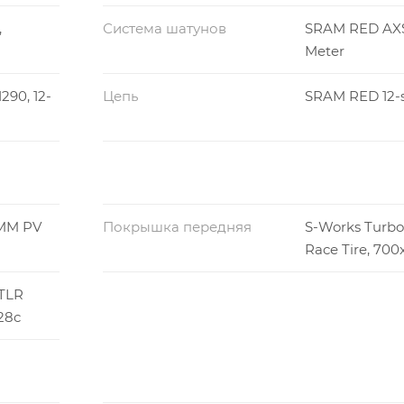
,
Система шатунов
SRAM RED AX
Meter
90, 12-
Цепь
SRAM RED 12-
MM PV
Покрышка передняя
S-Works Turbo
Race Tire, 700
 TLR
28c