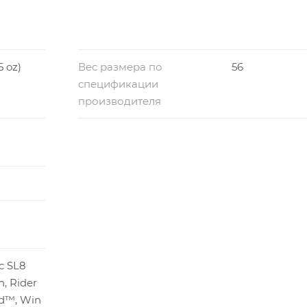
5 oz)
Вес размера по
56
спецификации
производителя
c SL8
, Rider
ed™, Win