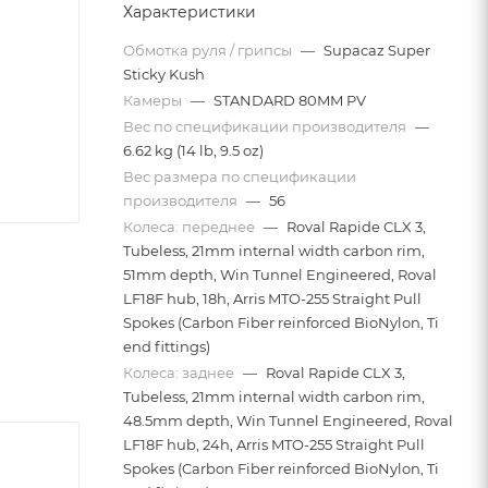
Характеристики
Обмотка руля / грипсы
—
Supacaz Super
Sticky Kush
Камеры
—
STANDARD 80MM PV
Вес по спецификации производителя
—
6.62 kg (14 lb, 9.5 oz)
Вес размера по спецификации
производителя
—
56
Колеса: переднее
—
Roval Rapide CLX 3,
Tubeless, 21mm internal width carbon rim,
51mm depth, Win Tunnel Engineered, Roval
LF18F hub, 18h, Arris MTO-255 Straight Pull
Spokes (Carbon Fiber reinforced BioNylon, Ti
end fittings)
Колеса: заднее
—
Roval Rapide CLX 3,
Tubeless, 21mm internal width carbon rim,
48.5mm depth, Win Tunnel Engineered, Roval
LF18F hub, 24h, Arris MTO-255 Straight Pull
Spokes (Carbon Fiber reinforced BioNylon, Ti