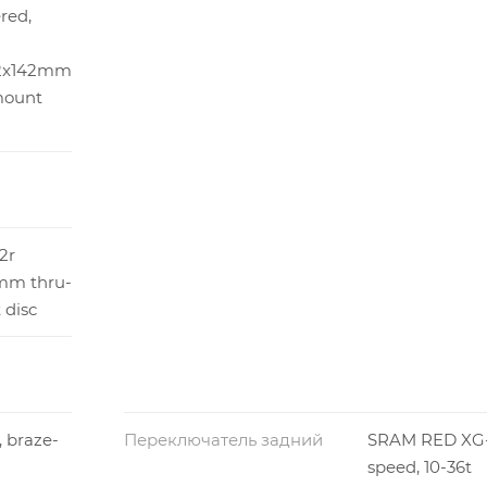
red,
12x142mm
-mount
2r
mm thru-
 disc
 braze-
Переключатель задний
SRAM RED XG-1
speed, 10-36t