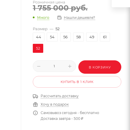
Розничная цена
1 755 000
руб.
Много
Нашли дешевле?
Размер
—
52
44
54
56
58
49
61
52
В КОРЗИНУ
КУПИТЬ В 1 КЛИК
Рассчитать доставку
Хочу в подарок
Самовывоз сегодня - бесплатно
Доставка завтра - 500 ₽