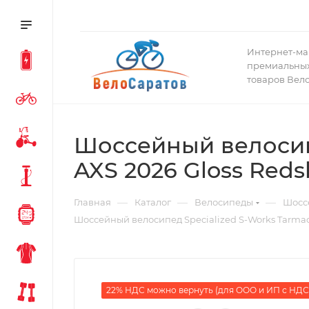
Интернет-ма
премиальных
товаров Вел
Шоссейный велосип
AXS 2026 Gloss Reds
—
—
—
Главная
Каталог
Велосипеды
Шосс
Шоссейный велосипед Specialized S-Works Tarmac
22% НДС можно вернуть (для ООО и ИП с НДС