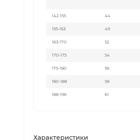
142-155
44
155-163
49
163-170
52
170-175
54
175-180
56
180-188
58
188-196
61
Характеристики