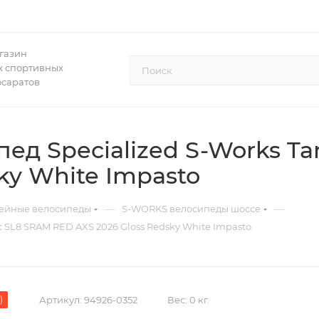
газин
 спортивных
осаратов
ед Specialized S-Works T
ky White Impasto
—
—
ейные велосипеды
S-WORKS велосипеды шоссе
 SL8 SRAM RED AXS 2026 Gloss Redsky White Impasto
)
Артикул:
94926-0352
Вес:
0 кг.