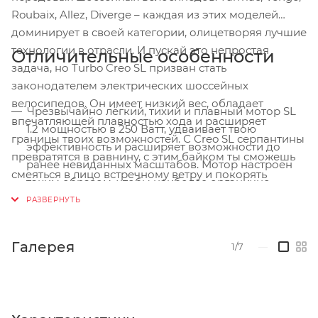
Roubaix, Allez, Diverge – каждая из этих моделей
доминирует в своей категории, олицетворяя лучшие
технологии в отрасли. И пускай это непростая
Отличительные особенности
задача, но Turbo Creo SL призван стать
законодателем электрических шоссейных
велосипедов. Он имеет низкий вес, обладает
Чрезвычайно лёгкий, тихий и плавный мотор SL
впечатляющей плавностью хода и расширяет
1.2 мощностью в 250 Ватт, удваивает твою
границы твоих возможностей. С Creo SL серпантины
эффективность и расширяет возможности до
превратятся в равнину, с этим байком ты сможешь
ранее невиданных масштабов. Мотор настроен
смеяться в лицо встречному ветру и покорять
таким образом, чтобы наиболее органично
расстояния, которые не мог раньше представить.
подстраиваться под твой ритм и не создавать
Это по-прежнему вы, только быстрее!
сопротивления, когда ты катаешься без ассиста.
Беспокоишься о батарее? Не стоит! Внутренняя
Галерея
1/7
—
батарея имеет запас хода 128 км. С Creo SL
километры будут таять незаметно, а
дополнительный аккумулятор сможет дать
тебе ещё 64 км.