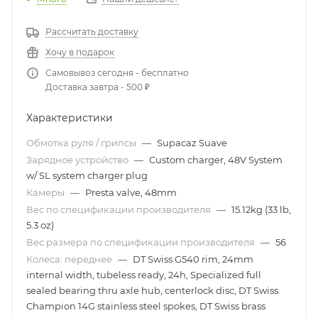
Рассчитать доставку
Хочу в подарок
Самовывоз сегодня - бесплатно
Доставка завтра - 500 ₽
Характеристики
Обмотка руля / грипсы
—
Supacaz Suave
Зарядное устройство
—
Custom charger, 48V System
w/ SL system charger plug
Камеры
—
Presta valve, 48mm
Вес по спецификации производителя
—
15.12kg (33 lb,
5.3 oz)
Вес размера по спецификации производителя
—
56
Колеса: переднее
—
DT Swiss G540 rim, 24mm
internal width, tubeless ready, 24h, Specialized full
sealed bearing thru axle hub, centerlock disc, DT Swiss
Champion 14G stainless steel spokes, DT Swiss brass