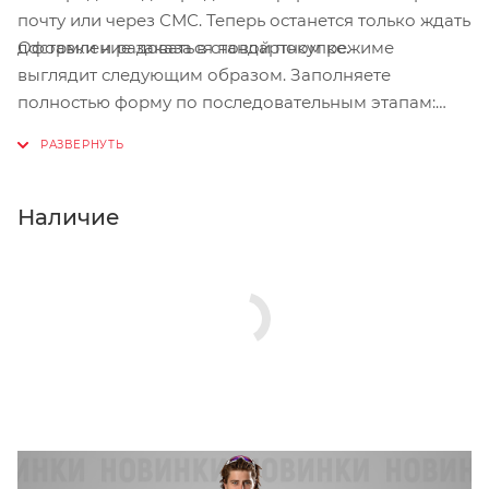
почту или через СМС. Теперь останется только ждать
Оформление заказа в стандартном режиме
доставки и радоваться новой покупке.
выглядит следующим образом. Заполняете
полностью форму по последовательным этапам:
адрес, способ доставки, оплаты, данные о себе.
Советуем в комментарии к заказу написать
информацию, которая поможет курьеру вас найти.
Нажмите кнопку «Оформить заказ».
Наличие