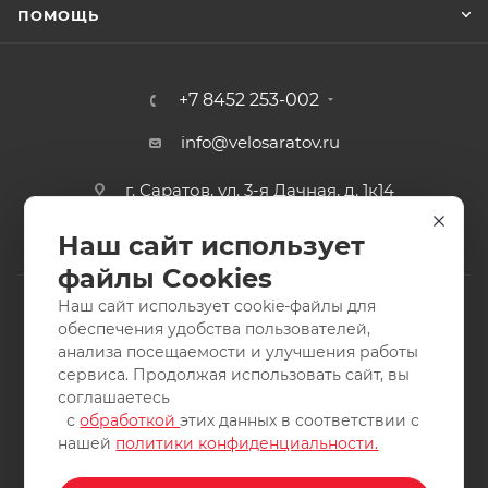
ПОМОЩЬ
+7 8452 253-002
info@velosaratov.ru
г. Саратов, ул. 3-я Дачная, д. 1к14
Наш сайт использует
файлы Cookies
Наш сайт использует cookie-файлы для
обеспечения удобства пользователей,
анализа посещаемости и улучшения работы
2011-2026 © интернет-магазин спортивных товаров
сервиса. Продолжая использовать сайт, вы
ВелоСаратов. Не является публичной офертой. Все права
соглашаетесь
защищены. Заимствование материалов и фотографий
с
обработкой
этих данных в соответствии с
запрещено.
нашей
политики конфиденциальности.