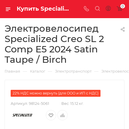
0
Купить Specialized Creo SL 2 Comp E5 2024 Satin Taupe / Birch за рублей, а со скидкой 634 800 руб.
Электровелосипед
Specialized Creo SL 2
Comp E5 2024 Satin
Taupe / Birch
—
—
—
Главная
Каталог
Электротранспорт
Электровело
22% НДС можно вернуть (для ООО и ИП с НДС)
Артикул:
98124-5061
Вес:
15.12 кг.