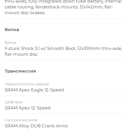
thru-axles, fully integrated down tube battery, internal
была разработана геометрия, которая подходит
cable routing, fender/rack mounts, 12x142mm, flat-
всем, независимо от гендерной принадлежности.
mount disc brakes
Вилка
Вилка
Future Shock 3.1 w/ Smooth Boot, 12x100mm thru-axle,
flat-mount disc
Трансмиссия
Переключатель задний
SRAM Apex Eagle 12-Speed
Шифтеры
SRAM Apex 12-Speed
Система шатунов
SRAM Alloy DUB Crank Arms