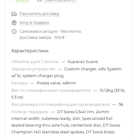
Рассчитать доставку
Хочу в подарок
Самовывоз сегодня - бесплатно
Доставка завтра - 500 ₽
Характеристики
Обмотка руля / грипсы
—
Supacaz Suave
Зарядное устройство
—
Custom charger, 48V System
w/ SL system charger plug
Камеры
—
Presta valve, 48mm
Вес по спецификации производителя
—
15.12kg (33 lb,
5.3 oz)
Вес размера по спецификации производителя
—
56
Колеса: переднее
—
DT Swiss G540 rim, 24mm
internal width, tubeless ready, 24h, Specialized full
sealed bearing thru axle hub, centerlock disc, DT Swiss
Champion 14G stainless steel spokes, DT Swiss brass