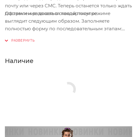
почту или через СМС. Теперь останется только ждать
Оформление заказа в стандартном режиме
доставки и радоваться новой покупке.
выглядит следующим образом. Заполняете
полностью форму по последовательным этапам:
адрес, способ доставки, оплаты, данные о себе.
Советуем в комментарии к заказу написать
информацию, которая поможет курьеру вас найти.
Нажмите кнопку «Оформить заказ».
Наличие