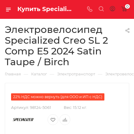
0
Купить Specialized Creo SL 2 Comp E5 2024 Satin Taupe / Birch за рублей, а со скидкой 634 800 руб.
Электровелосипед
Specialized Creo SL 2
Comp E5 2024 Satin
Taupe / Birch
—
—
—
Главная
Каталог
Электротранспорт
Электровело
22% НДС можно вернуть (для ООО и ИП с НДС)
Артикул:
98124-5061
Вес:
15.12 кг.