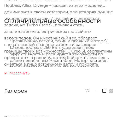
Roubaix, Allez, Diverge – каждая из этих моделей
доминирует в своей категории, олицетворяя лучшие
технологии в отрасли. И пускай это непростая
Отличительные особенности
задача, но Turbo Creo SL призван стать
законодателем электрических шоссейных
велосипедов. Он имеет низкий вес, обладает
Чрезвычайно лёгкий, тихий и плавный мотор SL
впечатляющей плавностью хода и расширяет
1.2 мощностью в 250 Ватт, удваивает твою
границы твоих возможностей. С Creo SL серпантины
эффективность и расширяет возможности до
превратятся в равнину, с этим байком ты сможешь
ранее невиданных масштабов. Мотор настроен
смеяться в лицо встречному ветру и покорять
таким образом, чтобы наиболее органично
расстояния, которые не мог раньше представить.
подстраиваться под твой ритм и не создавать
Это по-прежнему вы, только быстрее!
сопротивления, когда ты катаешься без ассиста.
Беспокоишься о батарее? Не стоит! Внутренняя
Галерея
1/7
—
батарея имеет запас хода 128 км. С Creo SL
километры будут таять незаметно, а
дополнительный аккумулятор сможет дать
тебе ещё 64 км.