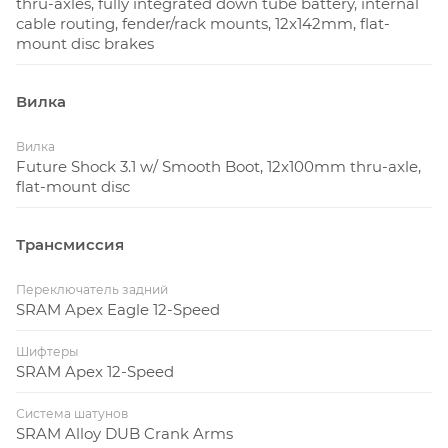
thru-axles, fully integrated down tube battery, internal
была разработана геометрия, которая подходит
cable routing, fender/rack mounts, 12x142mm, flat-
всем, независимо от гендерной принадлежности.
mount disc brakes
Вилка
Вилка
Future Shock 3.1 w/ Smooth Boot, 12x100mm thru-axle,
flat-mount disc
Трансмиссия
Переключатель задний
SRAM Apex Eagle 12-Speed
Шифтеры
SRAM Apex 12-Speed
Система шатунов
SRAM Alloy DUB Crank Arms