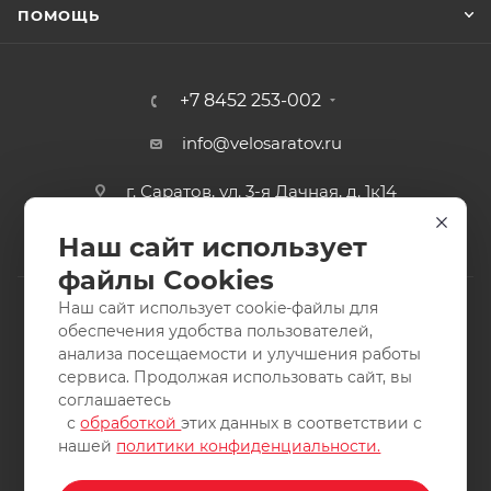
ПОМОЩЬ
+7 8452 253-002
info@velosaratov.ru
г. Саратов, ул. 3-я Дачная, д. 1к14
Наш сайт использует
файлы Cookies
Наш сайт использует cookie-файлы для
обеспечения удобства пользователей,
анализа посещаемости и улучшения работы
2011-2026 © интернет-магазин спортивных товаров
сервиса. Продолжая использовать сайт, вы
ВелоСаратов. Не является публичной офертой. Все права
соглашаетесь
защищены. Заимствование материалов и фотографий
с
обработкой
этих данных в соответствии с
запрещено.
нашей
политики конфиденциальности.