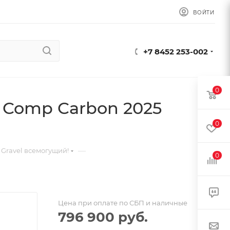
ВОЙТИ
+7 8452 253-002
0
2 Comp Carbon 2025
0
—
Gravel всемогущий!
0
Цена при оплате по СБП и наличные
796 900
руб.