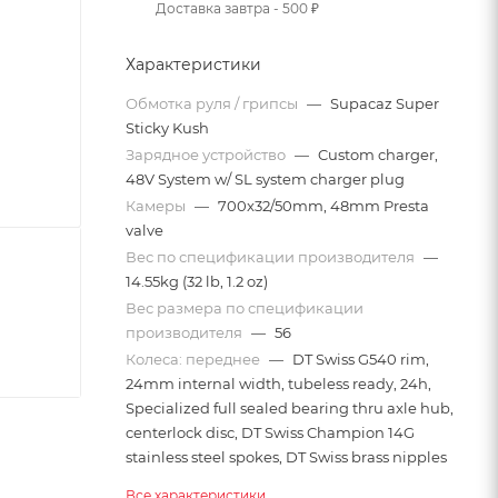
Доставка завтра - 500 ₽
Характеристики
Обмотка руля / грипсы
—
Supacaz Super
Sticky Kush
Зарядное устройство
—
Custom charger,
48V System w/ SL system charger plug
Камеры
—
700x32/50mm, 48mm Presta
valve
Вес по спецификации производителя
—
14.55kg (32 lb, 1.2 oz)
Вес размера по спецификации
производителя
—
56
Колеса: переднее
—
DT Swiss G540 rim,
24mm internal width, tubeless ready, 24h,
Specialized full sealed bearing thru axle hub,
centerlock disc, DT Swiss Champion 14G
stainless steel spokes, DT Swiss brass nipples
Все характеристики