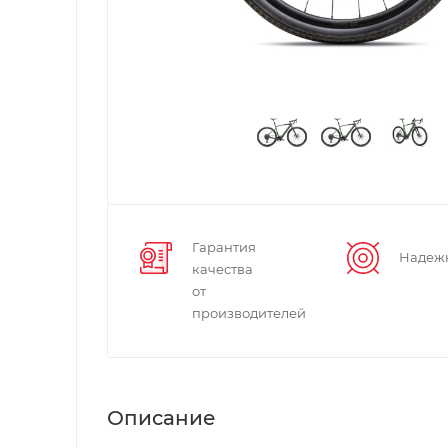
Гарантия
Надеж
качества
от
производителей
Описание