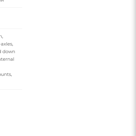
097 мм
n,
-axles,
ed down
nternal
unts,