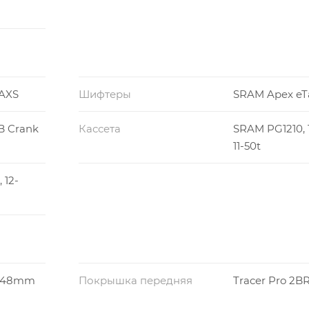
 AXS
Шифтеры
SRAM Apex eT
B Crank
Кассета
SRAM PG1210, 
11-50t
 12-
, 48mm
Покрышка передняя
Tracer Pro 2B