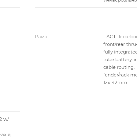
1031 мм
1046 мм
1059 мм
1079 мм
1
ичаться в зависимости от комплектации и года выпуска.
Рама
FACT 11r carbo
front/rear thru
fully integrat
tube battery, i
cable routing,
fender/rack mo
12x142mm
2 w/
axle,