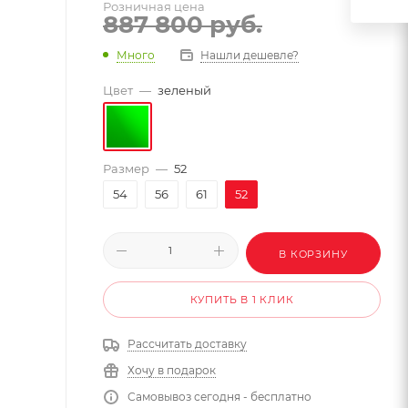
Розничная цена
887 800
руб.
Много
Нашли дешевле?
Цвет
—
зеленый
Размер
—
52
54
56
61
52
В КОРЗИНУ
КУПИТЬ В 1 КЛИК
Рассчитать доставку
Хочу в подарок
Самовывоз сегодня - бесплатно