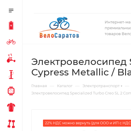
Интернет-ма
премиальных
товаров Вел
Электровелосипед S
Cypress Metallic / Bl
—
—
—
Главная
Каталог
Электротранспорт
Электровелосипед Specialized Turbo Creo SL 2 Comp
22% НДС можно вернуть (для ООО и ИП с НДС