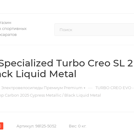
газин
 спортивных
осаратов
pecialized Turbo Creo SL 
ack Liquid Metal
—
Электровелосипеды Премиум Premium
TURBO CREO EVO - 
 Carbon 2025 Cypress Metallic / Black Liquid Metal
)
Артикул:
98125-5052
Вес:
0 кг.