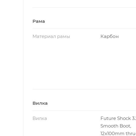
Колёсная база
1022 мм
Рама
* Характеристики и геометрия могут незначительно отл
Материал рамы
Карбон
Вилка
Вилка
Future Shock 3.
Smooth Boot,
12x100mm thru-