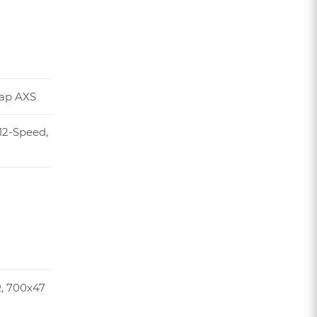
ap AXS
12-Speed,
R, 700x47