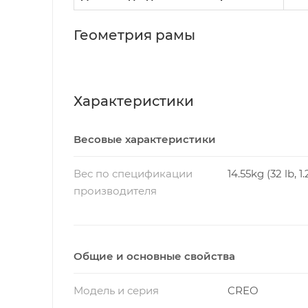
Геометрия рамы
Параметр
49
Stack
578 мм
Характеристики
Reach
365 мм
Весовые характеристики
Длина рулевой трубы
90 мм
Вес по спецификации
14.55kg (32 lb, 1.
Угол рулевой трубы
71°
производителя
Высота каретки
270 мм
Drop каретки
80 мм
Общие и основные свойства
Front-Center
600.1 мм
Модель и серия
CREO
Длина перьев
435 мм