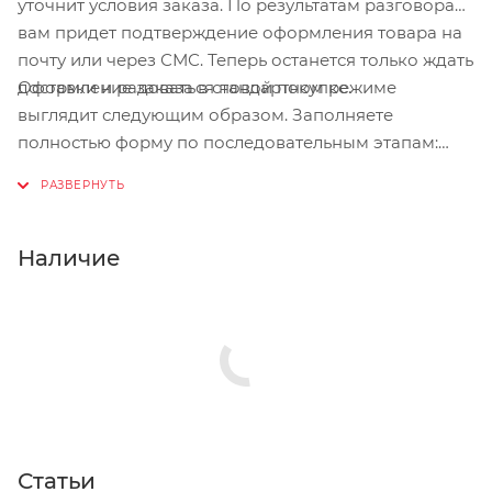
уточнит условия заказа. По результатам разговора
вам придет подтверждение оформления товара на
почту или через СМС. Теперь останется только ждать
Оформление заказа в стандартном режиме
доставки и радоваться новой покупке.
выглядит следующим образом. Заполняете
полностью форму по последовательным этапам:
адрес, способ доставки, оплаты, данные о себе.
Советуем в комментарии к заказу написать
информацию, которая поможет курьеру вас найти.
Нажмите кнопку «Оформить заказ».
Наличие
Статьи