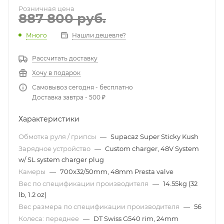
Розничная цена
887 800
руб.
Много
Нашли дешевле?
Рассчитать доставку
Хочу в подарок
Самовывоз сегодня - бесплатно
Доставка завтра - 500 ₽
Характеристики
Обмотка руля / грипсы
—
Supacaz Super Sticky Kush
Зарядное устройство
—
Custom charger, 48V System
w/ SL system charger plug
Камеры
—
700x32/50mm, 48mm Presta valve
Вес по спецификации производителя
—
14.55kg (32
lb, 1.2 oz)
Вес размера по спецификации производителя
—
56
Колеса: переднее
—
DT Swiss G540 rim, 24mm