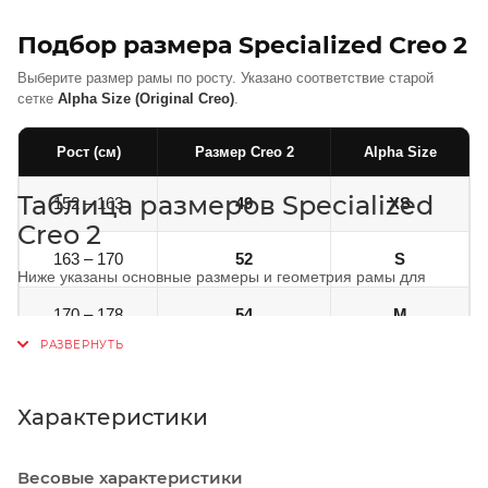
Подбор размера Specialized Creo 2
Выберите размер рамы по росту. Указано соответствие старой
сетке
Alpha Size (Original Creo)
.
Рост (см)
Размер Creo 2
Alpha Size
Таблица размеров Specialized
152 – 163
49
XS
Creo 2
163 – 170
52
S
Ниже указаны основные размеры и геометрия рамы для
велосипеда Specialized Creo 2.
170 – 178
54
M
Параметр
49
52
175 – 183
56
L
Длина шатуна
165 мм
170 мм
Характеристики
180 – 188
58
XL
Ширина руля
380 мм
400 мм
Весовые характеристики
188 – 205
61
XXL