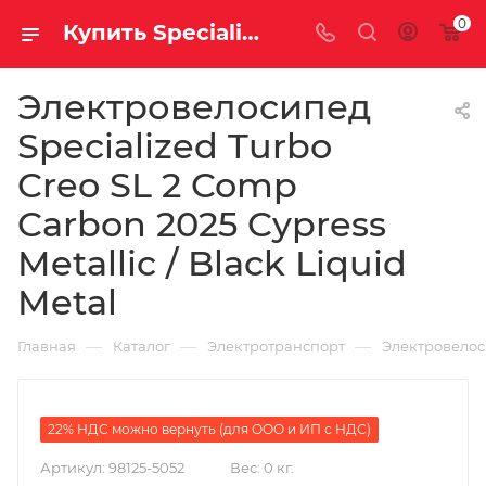
0
Купить Specialized Turbo Creo SL 2 Comp Carbon 2025 Cypress Metallic / Black Liquid Metal за рублей, а со скидкой 796 900 руб.
Электровелосипед
Specialized Turbo
Creo SL 2 Comp
Carbon 2025 Cypress
Metallic / Black Liquid
Metal
—
—
—
Главная
Каталог
Электротранспорт
Электровело
22% НДС можно вернуть (для ООО и ИП с НДС)
Артикул:
98125-5052
Вес:
0 кг.