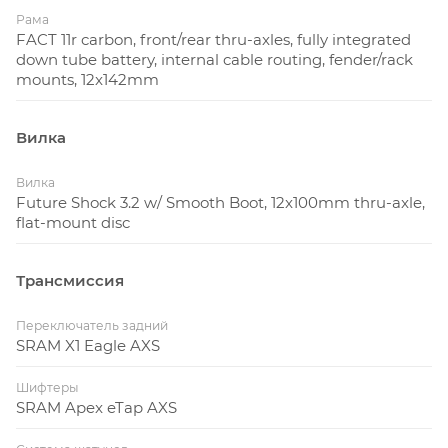
Drop каретки
80 мм
80 мм
80
Рама
FACT 11r carbon, front/rear thru-axles, fully integrated
down tube battery, internal cable routing, fender/rack
Front-Center
600.1 мм
609 мм
623
mounts, 12x142mm
Длина перьев
435 мм
435 мм
43
Вилка
Колёсная база
1022 мм
1031 мм
104
Вилка
* Характеристики и геометрия могут незначительно отличаться в
Future Shock 3.2 w/ Smooth Boot, 12x100mm thru-axle,
зависимости от комплектации и года выпуска.
flat-mount disc
Трансмиссия
Переключатель задний
SRAM X1 Eagle AXS
Шифтеры
SRAM Apex eTap AXS