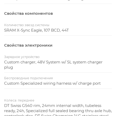
Свойства компонентов
Количество звезд системы
SRAM X-Sync Eagle, 107 BCD, 44T
Свойства электроники
Зарядное устройство
Custom charger, 48V System w/ SL system charger
plug
Беспроводные подключения
Custom Specialized wiring harness w/ charge port
Колеса: переднее
DT Swiss G540 rim, 24mm internal width, tubeless
ready, 24h, Specialized full sealed bearing thru axle hub,
centerlock disc, DT Swiss Champion 14G stainless steel