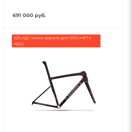
691 000
руб.
22% НДС можно вернуть (для ООО и ИП с
НДС)