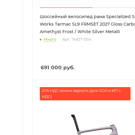
Шоссейный велосипед рама Specialized S
Works Tarmac SL9 FRMSET 2027 Gloss Carb
Amethyst Frost / White Silver Metalli
Много
Арт.: 74927-1554
691 000
руб.
22% НДС можно вернуть (для ООО и ИП с
НДС)