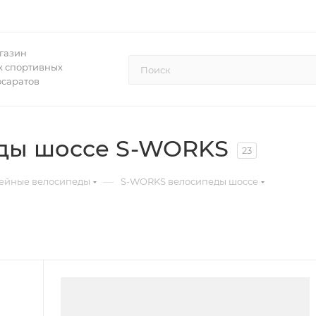
газин
 спортивных
осаратов
ды шоссе S-WORKS
23
—
ейные велосипеды
S-WORKS велосипеды шоссе