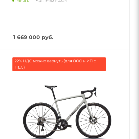
Много
Арт.: 94927-0254
1 669 000
руб.
22% НДС можно вернуть (для ООО и ИП с
НДС)