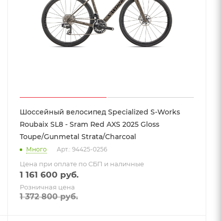
Шоссейный велосипед Specialized S-Works
Roubaix SL8 - Sram Red AXS 2025 Gloss
Toupe/Gunmetal Strata/Charcoal
Много
Арт.: 94425-0256
Цена при оплате по СБП и наличные
1 161 600
руб.
Розничная цена
1 372 800
руб.