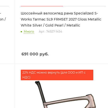
-
Шоссейный велосипед рама Specialized S-
on /
Works Tarmac SL9 FRMSET 2027 Gloss Metallic
White Silver / Gold Pearl / Metallic
Много
Арт.: 74927-1454
691 000
руб.
22% НДС можно вернуть (для ООО и ИП с
НДС)