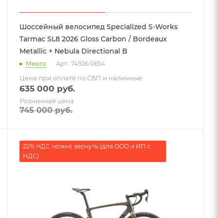
Шоссейный велосипед Specialized S-Works
Tarmac SL8 2026 Gloss Carbon / Bordeaux
Metallic + Nebula Directional B
Много
Арт.: 74926-0654
Цена при оплате по СБП и наличные
635 000
руб.
Розничная цена
745 000
руб.
22% НДС можно вернуть (для ООО и ИП с
НДС)