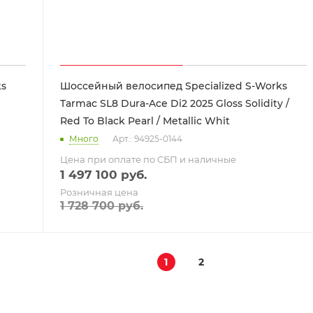
Шоссейный велосипед Specialized S-Works
Tarmac SL8 Dura-Ace Di2 2025 Gloss Solidity /
Red To Black Pearl / Metallic Whit
Много
Арт.: 94925-0144
Цена при оплате по СБП и наличные
1 497 100
руб.
Розничная цена
1 728 700
руб.
1
2