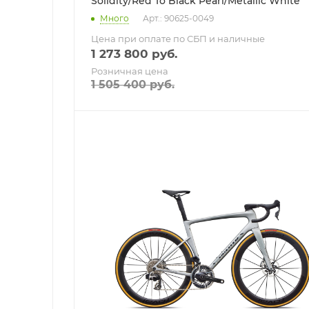
Solidity/Red To Black Pearl/Metallic White
Много
Арт.: 90625-0049
Цена при оплате по СБП и наличные
1 273 800
руб.
Розничная цена
1 505 400
руб.