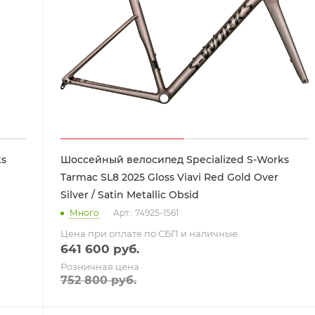
ks
Шоссейный велосипед Specialized S-Works
Tarmac SL8 2025 Gloss Viavi Red Gold Over
Silver / Satin Metallic Obsid
Много
Арт.: 74925-1561
Цена при оплате по СБП и наличные
641 600
руб.
Розничная цена
752 800
руб.