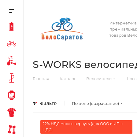
Интернет-ма
премиальных
товаров Вел
S-WORKS велосипе
—
—
—
Главная
Каталог
Велосипеды
Шосс
По цене (возрастание)
ФИЛЬТР
22% НДС можно вернуть (для ООО и ИП с
НДС)