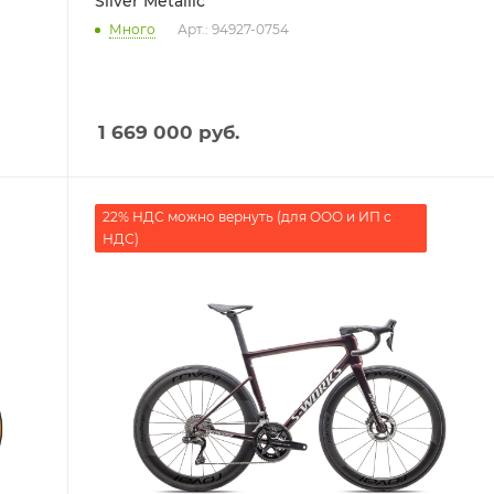
Silver Metallic
Много
Арт.: 94927-0754
1 669 000
руб.
22% НДС можно вернуть (для ООО и ИП с
НДС)